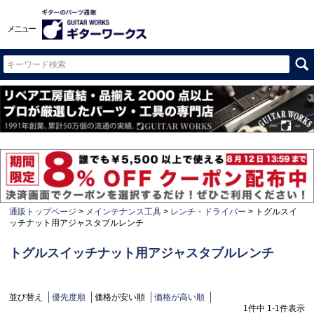
メニュー
通販トップページ
メインテナンス工具
レンチ・ドライバー
トグルスイ
ッチナット用アジャスタブルレンチ
トグルスイッチナット用アジャスタブルレンチ
並び替え
優先度順
価格が安い順
価格が高い順
1
件中
1
-
1
件表示