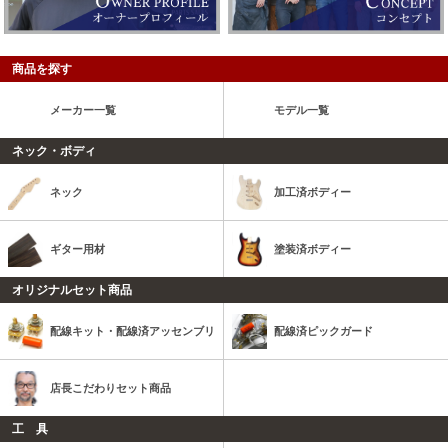
商品を探す
メーカー一覧
モデル一覧
ネック・ボディ
ネック
加工済ボディー
ギター用材
塗装済ボディー
オリジナルセット商品
配線キット・配線済アッセンブリ
配線済ピックガード
店長こだわりセット商品
工 具