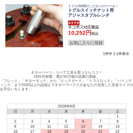
トグルSW用のこだわりのツール！
トグルスイッチナット用
アジャスタブルレンチ
10,252
税込
お気に入りに登録
1
件中
1
-
1
件表示
ギターパーツ・リペア工具を買うならココ！
1991年創業、累計50万個の流通の実績。
「フレット」「ギターネック」から「ピックガード」「トラスロッド」「バインデ
ィング」まで2000以上の品揃えでギターワークスがあなたの充実した音楽ライフの
お手伝いをします。
2026年8月
日
月
火
水
木
金
土
1
2
3
4
5
6
7
8
9
10
11
12
13
14
15
16
17
18
19
20
21
22