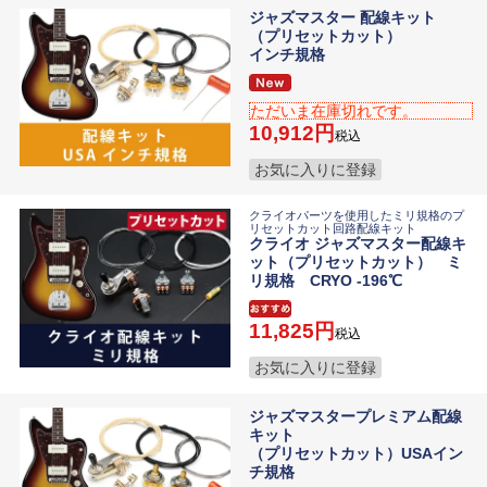
ジャズマスター 配線キット
（プリセットカット）
インチ規格
ただいま在庫切れです。
10,912
税込
お気に入りに登録
クライオパーツを使用したミリ規格のプ
リセットカット回路配線キット
クライオ ジャズマスター配線キ
ット（プリセットカット） ミ
リ規格 CRYO -196℃
11,825
税込
お気に入りに登録
ジャズマスタープレミアム配線
キット
（プリセットカット）USAイン
チ規格