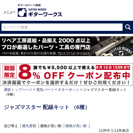
メニュー
通販トップページ
電気パーツ
ギターポット
ジャズマスター 配線キット
（6種）
ジャズマスター 配線キット （6種）
並び替え
優先度順
価格が安い順
価格が高い順
11
件中
1
-
11
件表示