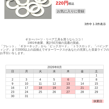
220
税込
お気に入りに登録
3
件中
1
-
3
件表示
ギターパーツ・リペア工具を買うならココ！
1991年創業、累計50万個の流通の実績。
「フレット」「ギターネック」から「ピックガード」「トラスロッド」「バインデ
ィング」まで2000以上の品揃えでギターワークスがあなたの充実した音楽ライフの
お手伝いをします。
2026年8月
日
月
火
水
木
金
土
1
2
3
4
5
6
7
8
9
10
11
12
13
14
15
16
17
18
19
20
21
22
23
24
25
26
27
28
29
30
31
休業日