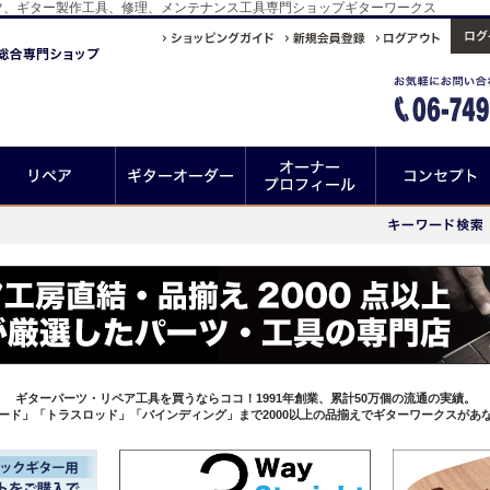
ツ、ギター製作工具、修理、メンテナンス工具専門ショップギターワークス
ギターパーツ・リペア工具を買うならココ！1991年創業、累計50万個の流通の実績。
ード」「トラスロッド」「バインディング」まで2000以上の品揃えでギターワークスがあ