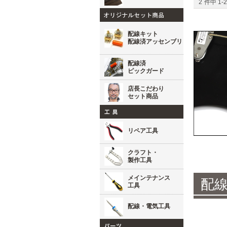
2
件中
1
-
2
配線キット
配線済アッセンブリ
配線済
ピックガード
店長こだわり
セット商品
リペア工具
クラフト・
製作工具
メインテナンス
配
工具
配線・電気工具