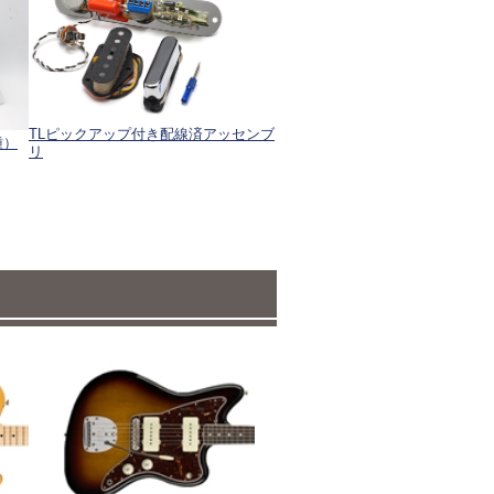
TLピックアップ付き配線済アッセンブ
種）
リ