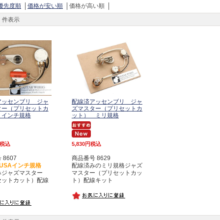
優先度順
価格が安い順
価格が高い順
件表示
アッセンブリ ジャ
配線済アッセンブリ ジャ
ター（プリセットカ
ズマスター（プリセットカ
 インチ規格
ット） ミリ規格
税込
5,830
税込
8607
商品番号 8629
USAインチ規格
配線済みのミリ規格ジャズ
みジャズマスター
マスター（プリセットカッ
セットカット）配線
ト）配線キット