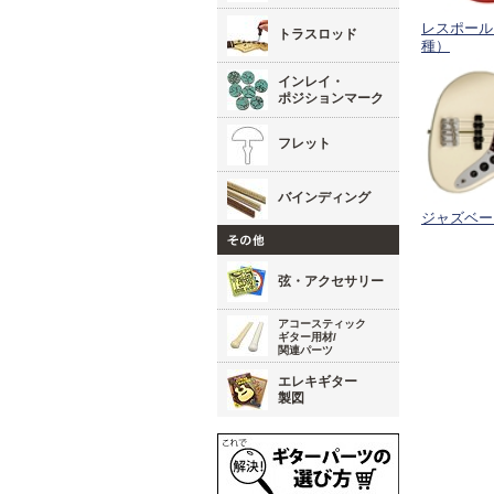
レスポール
トラスロッド
種）
インレイ・
ポジションマーク
フレット
バインディング
ジャズベー
弦・アクセサリー
アコースティック
ギター用材/
関連パーツ
エレキギター
製図