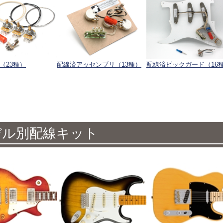
（23種）
配線済アッセンブリ（13種）
配線済ピックガード（16
デル別配線キット