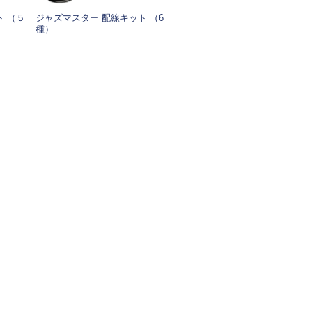
ト （５
ジャズマスター 配線キット （6
種）