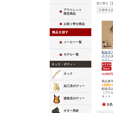
並び替え
アウトレット
2
件中
1
-
2
限定商品
お取り寄せ商品
メーカー一覧
配線済
モデル一覧
ズマス
ット）
ネック
12,892
商品番号 
●信頼の
加工済ボディー
配線済
（プリ
キット
塗装済ボディー
ギター用材