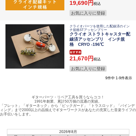
19,690
税込
お気に入りに登録
クライオパーツを使用した配線済のイン
チ規格STアッセンブリー
クライオ ストラトキャスター配
線済アッセンブリ インチ規
格 CRYO -196℃
21,670
税込
お気に入りに登録
9
件中
1
-
9
件表示
ギターパーツ・リペア工具を買うならココ！
1991年創業、累計50万個の流通の実績。
「フレット」「ギターネック」から「ピックガード」「トラスロッド」「バインデ
ィング」まで2000以上の品揃えでギターワークスがあなたの充実した音楽ライフの
お手伝いをします。
2026年8月