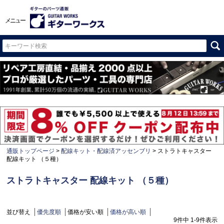
メニュー
通販トップページ
配線キット・配線済アッセンブリ
ストラトキャスター
配線キット （５種）
ストラトキャスター 配線キット （５種）
並び替え
優先度順
価格が安い順
価格が高い順
9
件中
1
-
9
件表示