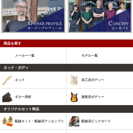
商品を探す
メーカー一覧
モデル一覧
ネック・ボディ
ネック
加工済ボディー
ギター用材
塗装済ボディー
オリジナルセット商品
配線キット・配線済アッセンブリ
配線済ピックガード