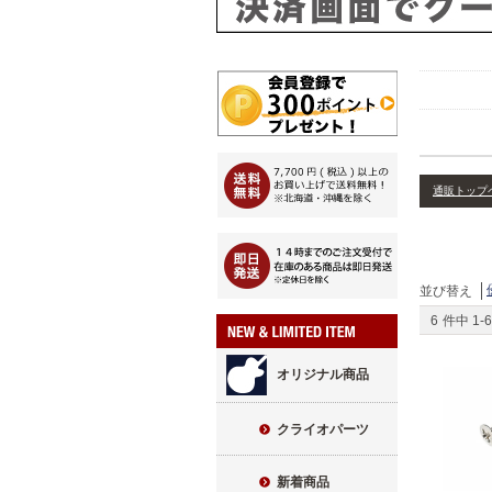
通販トップ
並び替え
6
件中
1
-
6
オリジナル商品
クライオパーツ
新着商品