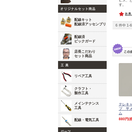
ビス、
す。
配線キット
配線済アッセンブリ
6
件中
1
-
6
配線済
ピックガード
店長こだわり
セット商品
リペア工具
クラフト・
製作工具
メインテナンス
テレキャ
工具
プ 平
ム
880円
(
配線・電気工具