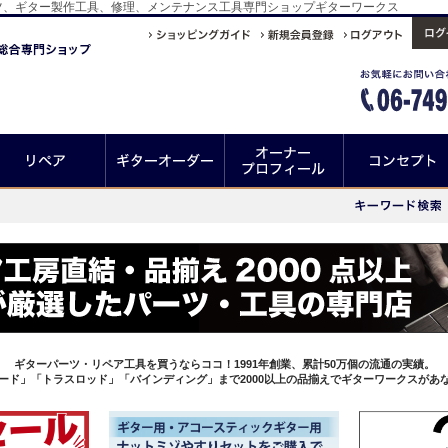
ツ、ギター製作工具、修理、メンテナンス工具専門ショップギターワークス
ギターパーツ・リペア工具を買うならココ！1991年創業、累計50万個の流通の実績。
ード」「トラスロッド」「バインディング」まで2000以上の品揃えでギターワークスがあ