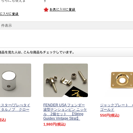
どちらにも使えま
す
件表示
スター/プレべタイ
FENDER USA フェンダー
ジャックプレート
メタルノブ クロー
波型テンションピン ニッケ
ゴールド
ル 2個セット 【String
550円
(税込)
Guides Vintage Strat】
税込)
1,980円
(税込)