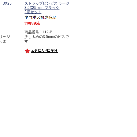
3X25
ストラップピンビス ラージ
3.5X25ｍｍ ブラック
2個セット
330
税込
商品番号 1112-B
リッジ
少し太めの3.5mmのビスで
えま
す