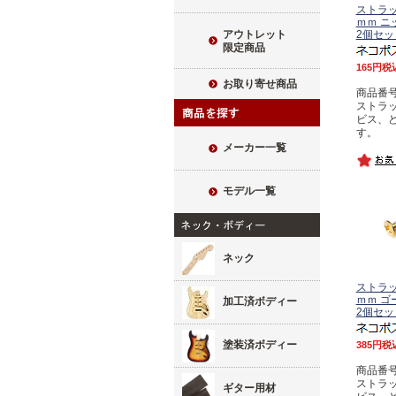
ストラッ
ｍｍ ニ
2個セッ
アウトレット
限定商品
165
税
お取り寄せ商品
商品番号 
ストラ
ビス、
す。
メーカー一覧
モデル一覧
ネック
ストラッ
ｍｍ ゴ
加工済ボディー
2個セッ
塗装済ボディー
385
税
商品番号 
ストラ
ギター用材