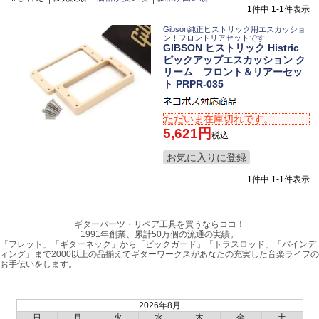
1
件中
1
-
1
件表示
Gibson純正ヒストリック用エスカッショ
ン！フロントリアセットです
GIBSON ヒストリック Histric
ピックアップエスカッション ク
リーム フロント＆リアーセッ
ト PRPR-035
ただいま在庫切れです。
5,621
税込
お気に入りに登録
1
件中
1
-
1
件表示
ギターパーツ・リペア工具を買うならココ！
1991年創業、累計50万個の流通の実績。
「フレット」「ギターネック」から「ピックガード」「トラスロッド」「バインデ
ィング」まで2000以上の品揃えでギターワークスがあなたの充実した音楽ライフの
お手伝いをします。
2026年8月
日
月
火
水
木
金
土