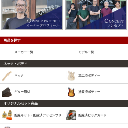
商品を探す
メーカー一覧
モデル一覧
ネック・ボディ
ネック
加工済ボディー
ギター用材
塗装済ボディー
オリジナルセット商品
配線キット・配線済アッセンブリ
配線済ピックガード