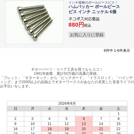
インチ規格のポールピースビス！
ハムバッカー ポールピース
ビス インチ ニッケル 6個
880
税込
お気に入りに登録
6
件中
1
-
6
件表示
ギターパーツ・リペア工具を買うならココ！
1991年創業、累計50万個の流通の実績。
「フレット」「ギターネック」から「ピックガード」「トラスロッド」「バインデ
ィング」まで2000以上の品揃えでギターワークスがあなたの充実した音楽ライフの
お手伝いをします。
2026年8月
日
月
火
水
木
金
土
1
2
3
4
5
6
7
8
9
10
11
12
13
14
15
16
17
18
19
20
21
22
23
24
25
26
27
28
29