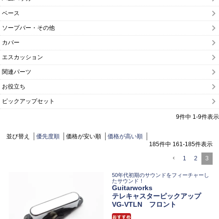
ベース
ソープバー・その他
カバー
エスカッション
関連パーツ
お役立ち
ピックアップセット
9
件中
1
-
9
件表示
並び替え
優先度順
価格が安い順
価格が高い順
185
件中
161
-
185
件表示
1
2
3
50年代初期のサウンドをフィーチャーし
たサウンド！
Guitarworks
テレキャスターピックアップ
VG-VTLN フロント