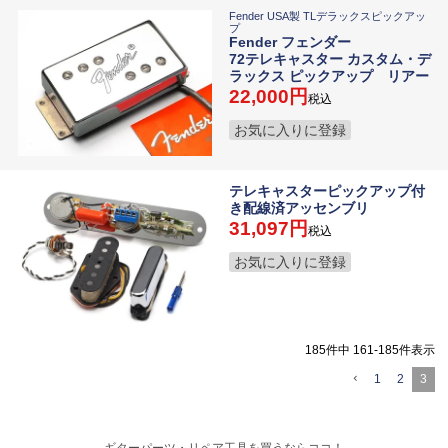
Fender USA製 TLデラックスピックアッ
プ
Fender フェンダー
72テレキャスター カスタム・デ
ラックス ピックアップ リアー
22,000
税込
お気に入りに登録
テレキャスターピックアップ付
き配線済アッセンブリ
31,097
税込
お気に入りに登録
185
件中
161
-
185
件表示
1
2
3
ギターパーツ・リペア工具を買うならココ！