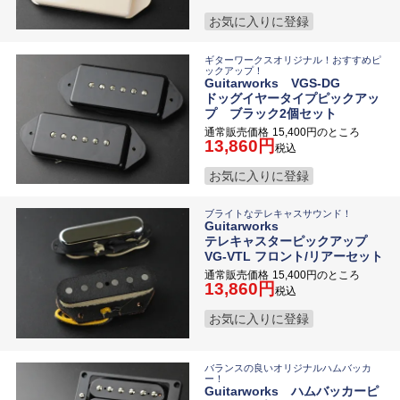
お気に入りに登録
ギターワークスオリジナル！おすすめピ
ックアップ！
Guitarworks VGS-DG
ドッグイヤータイプピックアッ
プ ブラック2個セット
通常販売価格
15,400
のところ
13,860
税込
お気に入りに登録
ブライトなテレキャスサウンド！
Guitarworks
テレキャスターピックアップ
VG-VTL フロント/リアーセット
通常販売価格
15,400
のところ
13,860
税込
お気に入りに登録
バランスの良いオリジナルハムバッカ
ー！
Guitarworks ハムバッカーピ