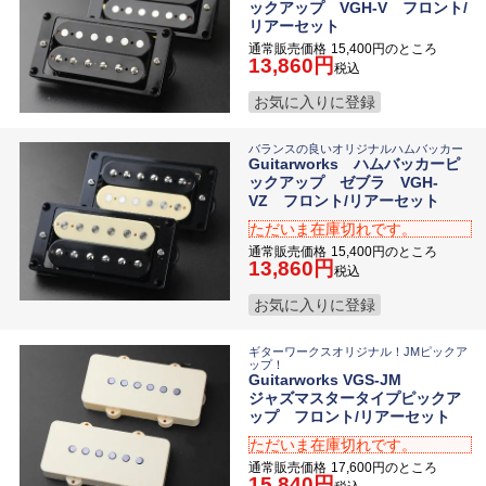
ックアップ VGH-V フロント/
リアーセット
通常販売価格
15,400
のところ
13,860
税込
お気に入りに登録
バランスの良いオリジナルハムバッカー
Guitarworks ハムバッカーピ
ックアップ ゼブラ VGH-
VZ フロント/リアーセット
ただいま在庫切れです。
通常販売価格
15,400
のところ
13,860
税込
お気に入りに登録
ギターワークスオリジナル！JMピックア
ップ！
Guitarworks VGS-JM
ジャズマスタータイプピックア
ップ フロント/リアーセット
ただいま在庫切れです。
通常販売価格
17,600
のところ
15,840