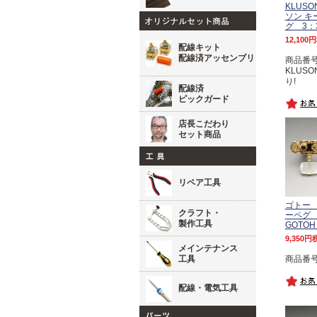
KLUSO
ソン キ
グ 3：
12,100
配線キット
配線済アッセンブリ
商品番号 
KLUSO
り!
配線済
ピックガード
店長こだわり
セット商品
リペア工具
ゴトー
クラフト・
ーペグ
製作工具
GOTOH
9,350
メインテナンス
工具
商品番号 
配線・電気工具