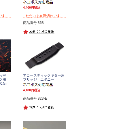
4,400
税込
です。
ただいま在庫切れです。
商品番号 868
っ甲
アコースティックギター用
ック用
ブリッジ エボニー
X0.5ｍ
4,180
税込
商品番号 823-E