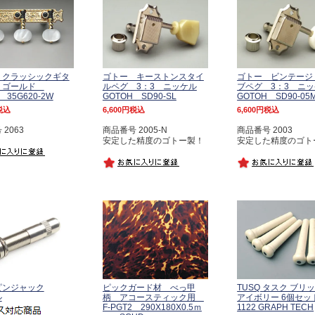
 クラッシックギタ
ゴトー キーストンスタイ
ゴトー ビンテージ
 ゴールド
ルペグ 3：3 ニッケル
ブペグ 3：3 ニ
 35G620-2W
GOTOH SD90-SL
GOTOH SD90-05
税込
6,600
税込
6,600
税込
2063
商品番号 2005-N
商品番号 2003
安定した精度のゴトー製！
安定した精度のゴト
ピンジャック
ピックガード材 べっ甲
TUSQ タスク ブリ
ル
柄 アコースティック用
アイボリー 6個セット
F-PGT2 290X180X0.5ｍ
1122 GRAPH TECH