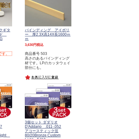
クギタ
バインディング アイボリ
ルド
ー 厚2.3X高14X長1600ｍ
FG
ｍ
3,630
税込
です。
商品番号 503
高さのあるバインディング
材です。LPのカッタウェイ
部分にも。
3個セット ダダリオ
47
D'Addario .011-.052
アコースティック弦
 Light
80/20Bronze Custom