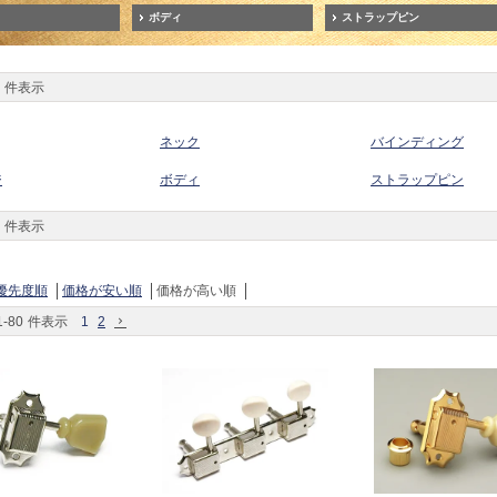
ボディ
ストラップピン
件表示
ネック
バインディング
ジ
ボディ
ストラップピン
件表示
優先度順
価格が安い順
価格が高い順
1
-
80
件表示
1
2