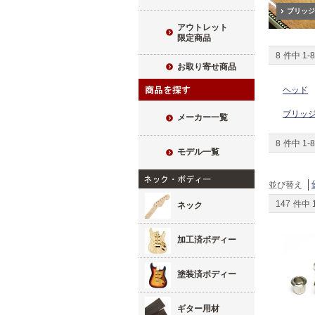
ブリッジ
アウトレット
限定商品
8
件中
1
-
8
お取り寄せ商品
ヘッド
ブリッ
メーカー一覧
8
件中
1
-
8
モデル一覧
並び替え
147
件中
ネック
加工済ボディー
塗装済ボディー
ギター用材