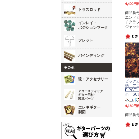
4,400
トラスロッド
商品番号 
エンド
チクラ
インレイ・
ジャッ
ポジションマーク
フレット
バインディング
弦・アクセサリー
ピック
柄 ア
F-PGT1
アコースティック
ｍ SC
ギター用材/
関連パーツ
4,180
エレキギター
製図
商品番号 