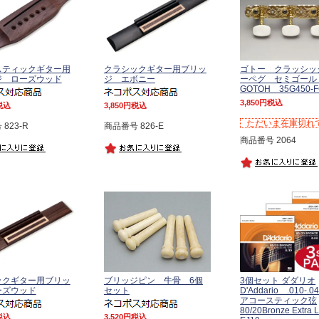
スティックギター用
クラシックギター用ブリッ
ゴトー クラッシッ
ジ ローズウッド
ジ エボニー
ーペグ セミゴー
GOTOH 35G450-
3,850
税込
税込
3,850
税込
ただいま在庫切れ
823-R
商品番号 826-E
商品番号 2064
ックギター用ブリッ
ブリッジピン 牛骨 6個
3個セット ダダリオ
ーズウッド
セット
D'Addario .010-.0
アコースティック弦
80/20Bronze Extra
税込
3,520
税込