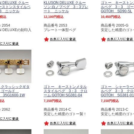
N DELUXE クルー
KLUSON DELUXE クルー
ゴトー キーストン
ーストンスタイルペ
ソン 白ノブペグ 3：3プレ
ルペグ 3：3 ゴ
3 ニッケル
ート ニッケル
GOTOH SD90-SL
税込
12,100
税込
10,450
税込
2054
商品番号 2053
商品番号 2005-G
N DELUXEの刻印入
プレート一体型ペグ
安定した精度のゴト
 クラッシックギタ
ゴトー キーストンメタル
ゴトー シャーラー
 ゴールド
スタイルペグ 3：3 クロ
ルペグ 3：3 ク
 35G1600-1W
ーム GOTOH SG381-04
GOTOH SG381-0
税込
7,150
税込
7,150
税込
2062
商品番号 2014-C
商品番号 2013-C
安定した精度のゴトー製！
安定した精度のゴト