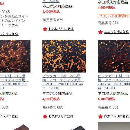
ｍ SCUD
税込
4,400
税込
3145
4,400
税込
ただいま在庫切れ
ピンを兼ねたスイッ
商品番号 679
フトのエンドピン
商品番号 874
ク！ニッケル
ガード材 べっ甲
ピックガード材 べっ甲
ピックガード材 べ
コースティック用
柄 アコースティック用
柄 アコースティ
 290X180X0.5ｍ
F-PGT3 290X180X0.5ｍ
F-PGT4 290X180
UD
ｍ SCUD
ｍ SCUD
税込
4,180
税込
4,180
税込
678
商品番号 680
商品番号 681