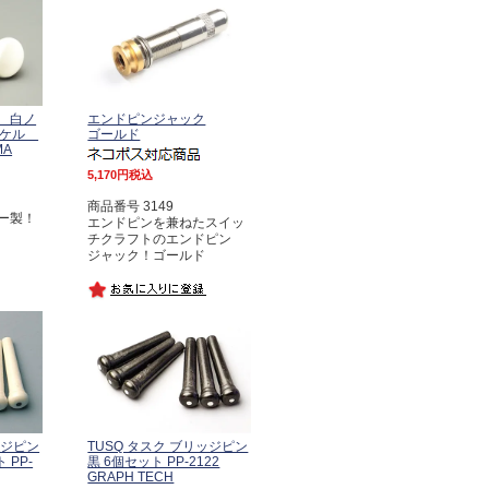
 白ノ
エンドピンジャック
ッケル
ゴールド
MA
5,170
税込
商品番号 3149
ー製！
エンドピンを兼ねたスイッ
チクラフトのエンドピン
ジャック！ゴールド
ッジピン
TUSQ タスク ブリッジピン
 PP-
黒 6個セット PP-2122
GRAPH TECH