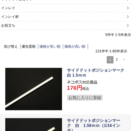
インレイ
インレイ材
お役立ち
5
件中
1
-
5
件表示
並び替え
優先度順
価格が安い順
価格が高い順
131
件中
1
-
80
件表示
1
2
サイドドットポジションマーク
白 1.5ｍｍ
176
税込
お気に入りに登録
サイドドットポジションマー
ク 白 1.58ｍｍ（1/16イン
チ）