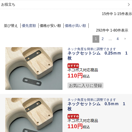
お役立ち
15
件中
1
-
15
件表示
並び替え
優先度順
価格が安い順
価格が高い順
292
件中
1
-
80
件表示
1
2
…
4
ネック角度を簡単に調整できます
ネックセットシム 0.25ｍｍ 1
枚
110
税込
お気に入りに登録
ネック角度を簡単に調整できます
ネックセットシム 0.5ｍｍ 1
枚
110
税込