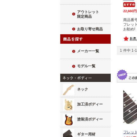
22,660
アウトレット
限定商品
商品番号 
フレッ
お勧め!
お取り寄せ商品
1
件中
1
-
1
メーカー一覧
モデル一覧
ネック
加工済ボディー
塗装済ボディー
フレッ
ギター用材