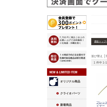
通販トップ
並び替え
1
件中
1
-
1
オリジナル商品
クライオパーツ
フレッ
新着商品
イヤー