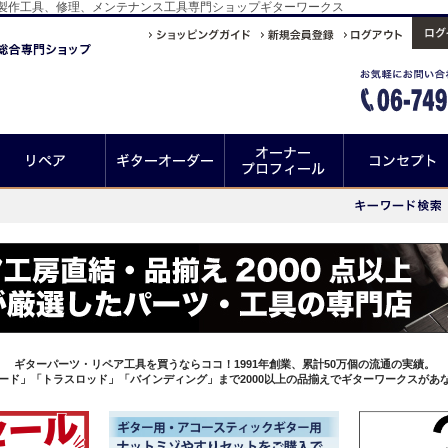
製作工具、修理、メンテナンス工具専門ショップギターワークス
ギターパーツ・リペア工具を買うならココ！1991年創業、累計50万個の流通の実績。
ード」「トラスロッド」「バインディング」まで2000以上の品揃えでギターワークスがあ