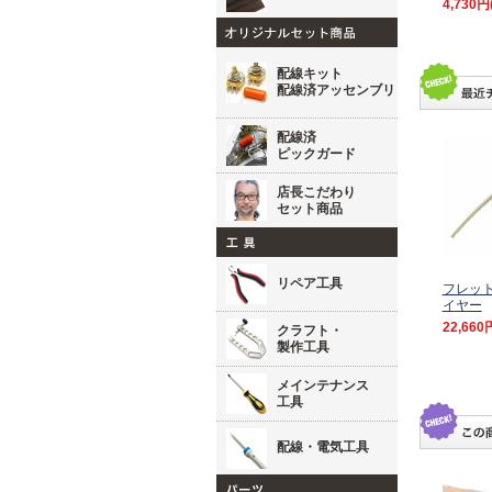
4,730円
配線キット
配線済アッセンブリ
配線済
ピックガード
店長こだわり
セット商品
リペア工具
フレッ
イヤー
22,660
クラフト・
製作工具
メインテナンス
工具
配線・電気工具