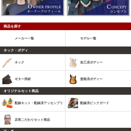
商品を探す
メーカー一覧
モデル一覧
ネック・ボディ
ネック
加工済ボディー
ギター用材
塗装済ボディー
オリジナルセット商品
配線キット・配線済アッセンブリ
配線済ピックガード
店長こだわりセット商品