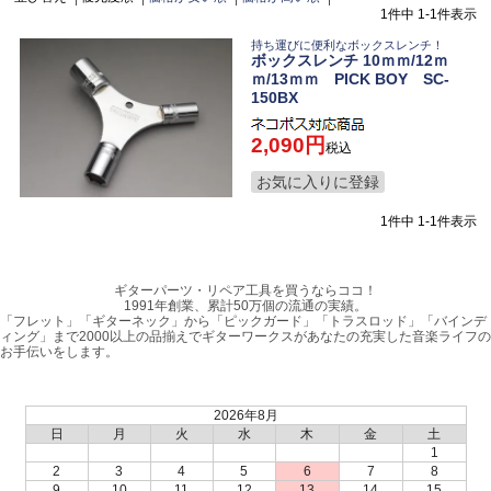
1
件中
1
-
1
件表示
持ち運びに便利なボックスレンチ！
ボックスレンチ 10ｍｍ/12ｍ
ｍ/13ｍｍ PICK BOY SC-
150BX
2,090
税込
お気に入りに登録
1
件中
1
-
1
件表示
ギターパーツ・リペア工具を買うならココ！
1991年創業、累計50万個の流通の実績。
「フレット」「ギターネック」から「ピックガード」「トラスロッド」「バインデ
ィング」まで2000以上の品揃えでギターワークスがあなたの充実した音楽ライフの
お手伝いをします。
2026年8月
日
月
火
水
木
金
土
1
2
3
4
5
6
7
8
9
10
11
12
13
14
15