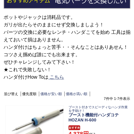
ポットやジャックは消耗品です。
ガリが出たらそのままにせず交換しましよう！
パーツの交換に必要なレンチ・ハンダこてを始め 工具は揃
えておいて損はありません。
ハンダ付けはちょっと苦手・・そんなことはありあせん！
コツさえ掴めば誰にでも出来ます。
ぜひチャレンジしてみて下さい！
★これで失敗しない！
ハンダ付けHow Toは
こちら
並び替え
優先度順
価格が安い順
価格が高い順
7
件中
1
-
7
件表示
ブースト付きでスピーディなハンダ作業
を手助け！
ブースト機能付ハンダコテ
HOZAN H-600
4,378