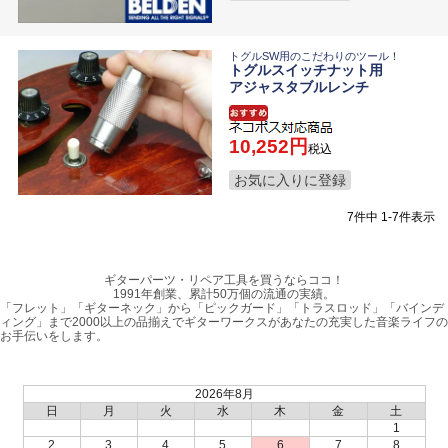
トグルSW用のこだわりのツール！
トグルスイッチナット用
アジャスタブルレンチ
10,252
税込
お気に入りに登録
7
件中
1
-
7
件表示
ギターパーツ・リペア工具を買うならココ！
1991年創業、累計50万個の流通の実績。
「フレット」「ギターネック」から「ピックガード」「トラスロッド」「バインデ
ィング」まで2000以上の品揃えでギターワークスがあなたの充実した音楽ライフの
お手伝いをします。
2026年8月
日
月
火
水
木
金
土
1
2
3
4
5
6
7
8