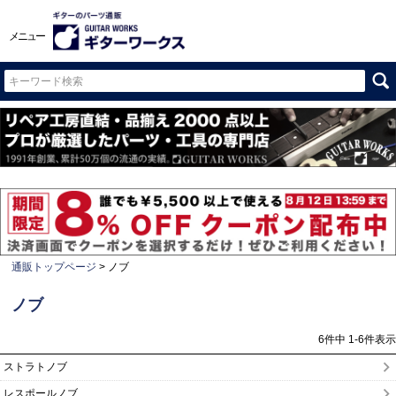
メニュー
通販トップページ
ノブ
ノブ
6
件中
1
-
6
件表示
ストラトノブ
レスポールノブ