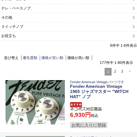
テレ・ベースノブ
その他
スイッチノブ
お役立ち
6
件中
1
-
6
件表示
並び替え
優先度順
価格が安い順
価格が高い順
177
件中
1
-
80
件表示
1
2
3
Fender American Vintageパーツです
Fender American Vintage
1965 ジャズマスター "WITCH
HAT" ノブ
6,930
税込
お気に入りに登録