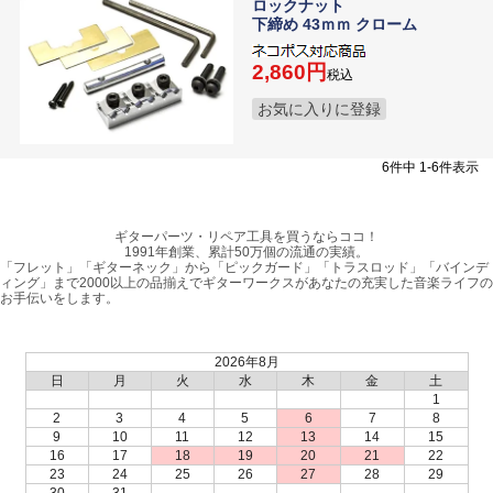
ロックナット
下締め 43ｍｍ クローム
2,860
税込
お気に入りに登録
6
件中
1
-
6
件表示
ギターパーツ・リペア工具を買うならココ！
1991年創業、累計50万個の流通の実績。
「フレット」「ギターネック」から「ピックガード」「トラスロッド」「バインデ
ィング」まで2000以上の品揃えでギターワークスがあなたの充実した音楽ライフの
お手伝いをします。
2026年8月
日
月
火
水
木
金
土
1
2
3
4
5
6
7
8
9
10
11
12
13
14
15
16
17
18
19
20
21
22
23
24
25
26
27
28
29