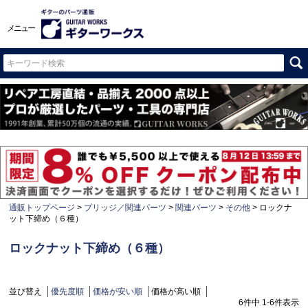
メニュー
通販トップページ
ブリッジ／関連パーツ
関連パーツ
その他
ロックナ
ット下締め（６種）
ロックナット下締め（６種）
並び替え
優先度順
価格が安い順
価格が高い順
6
件中
1
-
6
件表示