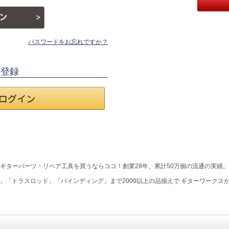
パスワードをお忘れですか？
員登録
ギターパーツ・リペア工具を買うならココ！創業28年、累計50万個の流通の実績。
」「トラスロッド」「バインディング」まで2000以上の品揃えで ギターワークス