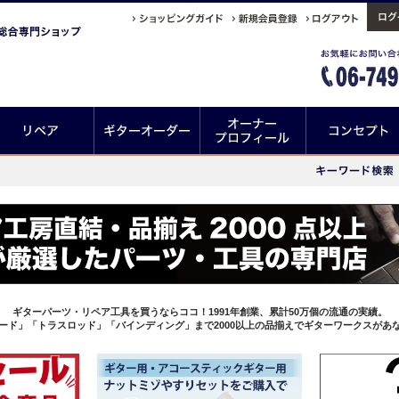
ギターパーツ・リペア工具を買うならココ！1991年創業、累計50万個の流通の実績。
ード」「トラスロッド」「バインディング」まで2000以上の品揃えでギターワークスがあ