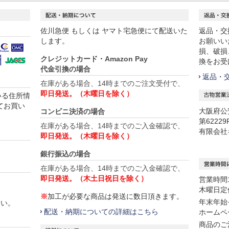
佐川急便 もしくは ヤマト宅急便にて配送いた
返品・交
します。
お願いい
損、破損
クレジットカード・Amazon Pay
換をお受
代金引換の場合
返品・
在庫がある場合、14時までのご注文受付で、
即日発送。（木曜日を除く）
いる住所情
てお買い
大阪府公
コンビニ決済の場合
第62229
在庫がある場合、14時までのご入金確認で、
有限会社
即日発送。（木曜日を除く）
銀行振込の場合
在庫がある場合、14時までのご入金確認で、
即日発送。（木土日祝日を除く）
営業時間12
木曜日定
※
加工が必要な商品は発送に数日頂きます。
年末年始
さい。
配送・納期についての詳細はこちら
ホームペ
商品のご