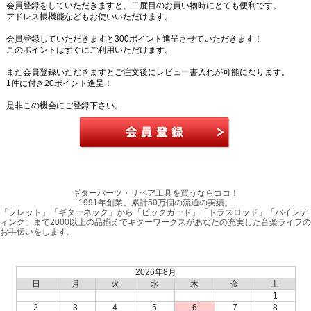
会員登録をしていただきますと、二度目のお買い物時にとても便利です。
アドレス帳機能などもお使いいただけます。
会員登録していただきますと300ポイント進呈させていただきます！
このポイントはすぐにご利用いただけます。
また会員登録いただきますとご注文後にレビュー書入れが可能になります。
1件に付き20ポイント進呈！
是非この機会にご登録下さい。
ギターパーツ・リペア工具を買うならココ！
1991年創業、累計50万個の流通の実績。
「フレット」「ギターネック」から「ピックガード」「トラスロッド」「バインデ
ィング」まで2000以上の品揃えでギターワークスがあなたの充実した音楽ライフの
お手伝いをします。
2026年8月
日
月
火
水
木
金
土
1
2
3
4
5
6
7
8