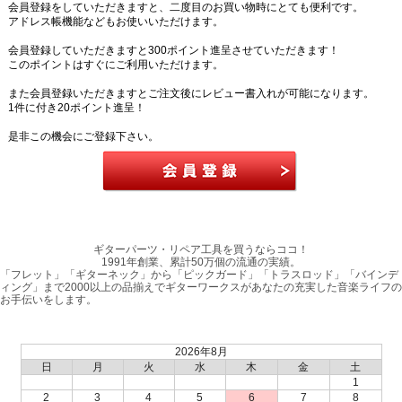
会員登録をしていただきますと、二度目のお買い物時にとても便利です。
アドレス帳機能などもお使いいただけます。
会員登録していただきますと300ポイント進呈させていただきます！
このポイントはすぐにご利用いただけます。
また会員登録いただきますとご注文後にレビュー書入れが可能になります。
1件に付き20ポイント進呈！
是非この機会にご登録下さい。
ギターパーツ・リペア工具を買うならココ！
1991年創業、累計50万個の流通の実績。
「フレット」「ギターネック」から「ピックガード」「トラスロッド」「バインデ
ィング」まで2000以上の品揃えでギターワークスがあなたの充実した音楽ライフの
お手伝いをします。
2026年8月
日
月
火
水
木
金
土
1
2
3
4
5
6
7
8