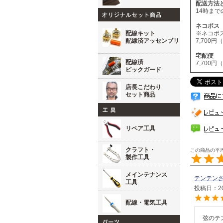
配送方法
14時ま
ネコポ
配線キット
※ネコポ
配線済アッセンブリ
7,700
宅配
配線済
7,700
ピックガード
店長こだわり
セット商品
リペア工具
クラフト・
製作工具
メインテナンス
テンテン
工具
投稿日
2
配線・電気工具
弦のテ