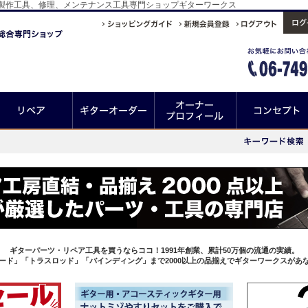
ー製作工具、修理、メンテナンス工具専門ショップギターワークス
ギターパーツ・リペア工具を買うならココ！1991年創業、累計50万個の流通の実績。
ード」「トラスロッド」「バインディング」まで2000以上の品揃えでギターワークスがあ