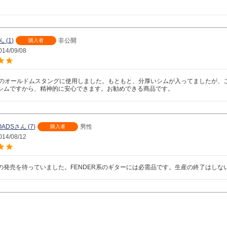
1
非公開
購入者
014/09/08
製のオールドムスタングに使用しました。もともと、分厚いシムが入ってましたが、
シムですから、精神的に安心できます。お勧めできる商品です。
OADS
7
男性
購入者
014/08/12
の発売を待っていました。FENDER系のギターには必需品です。生産の終了はしな