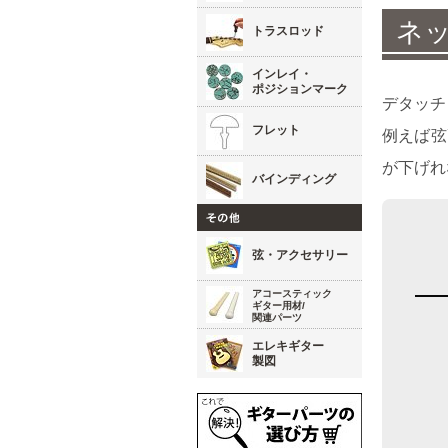
ネ
トラスロッド
インレイ・
ポジションマーク
デタッチ
フレット
例えば弦
が下げれ
バインディング
弦・アクセサリー
アコースティック
ギター用材/
関連パーツ
エレキギター
製図