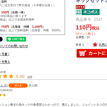
ネックセットシ
と送料
でのご注文受付で即日発送（※木曜日を除く）
ス
350円
（全国一律）
ス対応商品に限ります
商品番号
2547
円（税込）以上で全国送料無料
110
便
750円
（北海道・沖縄
1,100円
）
税込
円（税込）以上で送料無料（北海道・沖縄 550円）
[ポイント数
1
]
在庫数
15
5.00
3
2
非公開
購入者
018/04/10
ンション稼ぎの為ネックの角度変えたかっので、購入しました。ジョイントネジの