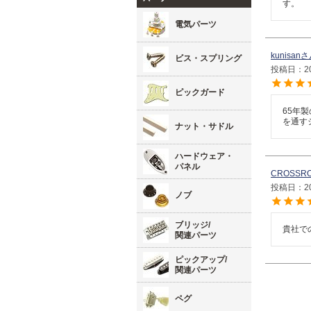
す。
電気パーツ
kunisan
ビス・スプリング
投稿日
2
ピックガード
65年
を通す
ナット・サドル
ハードウェア・
パネル
CROSSR
投稿日
2
ノブ
ブリッジ/
貴社で
関連パーツ
ピックアップ/
関連パーツ
ペグ