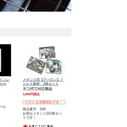
インレ
メキシコ貝【アバロン】イ
5ｍｍ
ンレイ板材 3枚セット
3,960
税込
ただいま在庫切れです。
ール
商品番号 306
お得なメキシコ貝3枚セッ
トです！