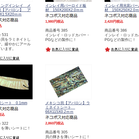
リングインレイ メ
インレイ用パーロイド板
インレイ用光彩パー
貝【アバロン】 ア
材 150X200X2.0ｍｍ
材 150X250X2.0
0X1.5X20ｍｍ
1,980
税込
2,420
税込
込
商品番号 385
商品番号 386
531
インレイ・ロッドカバー・
インレイ・ロッドカ
コ貝をラミネイトし
PGなどの製作に！
PGなどの製作に！
ツ。緩やかにアール
ています。
シート 0.1mm
メキシコ貝【アバロン】ラ
ミネイトシート
66X115X0.2ｍｍ
税込
322
2,860
税込
きを薄いシートに！
商品番号 305
貝の輝きを薄いシートに！