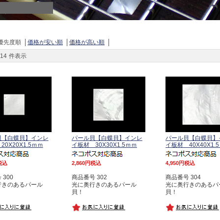
優先度順
価格が安い順
価格が高い順
14
件表示
貝【白蝶貝】インレ
パール貝【白蝶貝】インレ
パール貝【白蝶貝】
0X20X1.5ｍｍ
イ板材 30X30X1.5ｍｍ
イ板材 40X40X1.
税込
2,860
税込
4,950
税込
300
商品番号 302
商品番号 304
行きのあるパール
光に奥行きのあるパール
光に奥行きのあるパ
貝！
貝！