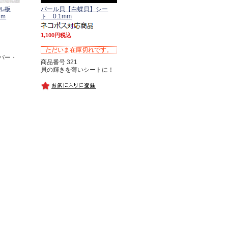
ル板
パール貝【白蝶貝】シー
ｍｍ
ト 0.1mm
1,100
税込
ただいま在庫切れです。
バー・
商品番号 321
貝の輝きを薄いシートに！