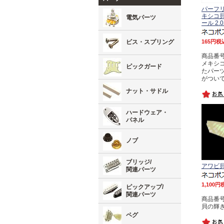
パーフ
キシコ
電気パーツ
ール 2.
165
税
ビス・スプリング
商品番号 
メキシ
ピックガード
たパー
がつい
ナット・サドル
ハードウェア・
パネル
ノブ
ブリッジ/
アワビ貝
関連パーツ
1,100
ピックアップ/
関連パーツ
商品番号 
貝の輝
ペグ