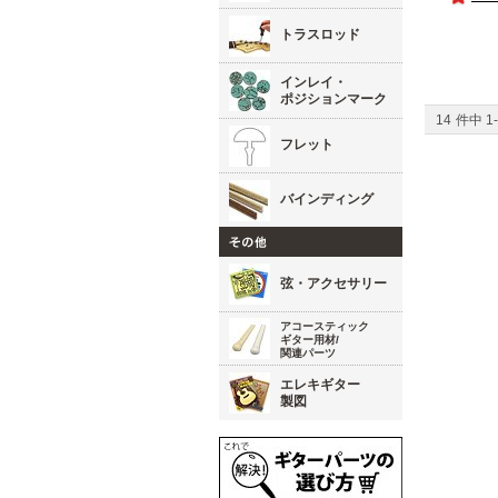
トラスロッド
インレイ・
ポジションマーク
14
件中
1
-
フレット
バインディング
弦・アクセサリー
アコースティック
ギター用材/
関連パーツ
エレキギター
製図