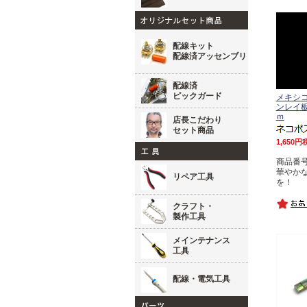
配線キット
配線済アッセンブリ
配線済
ピックガード
メキシ
ンレイ板材
ｍ
店長こだわり
セット商品
1,650
商品番号 
華やか
リペア工具
を！
クラフト・
製作工具
メインテナンス
工具
配線・電気工具