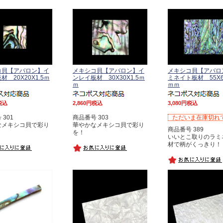
コ貝【アバロン】イ
メキシコ貝【アバロン】イ
メキシコ貝【アバロ
 20X20X1.5ｍ
ンレイ板材 30X30X1.5ｍ
ミネイト板材 55X65
ｍ
ｍｍ
税込
2,860
税込
3,080
税込
301
商品番号 303
ただいま在庫切れ
なメキシコ貝で彩り
華やかなメキシコ貝で彩り
商品番号 389
を！
いいとこ取りのラミ
材で柄がくっきり！