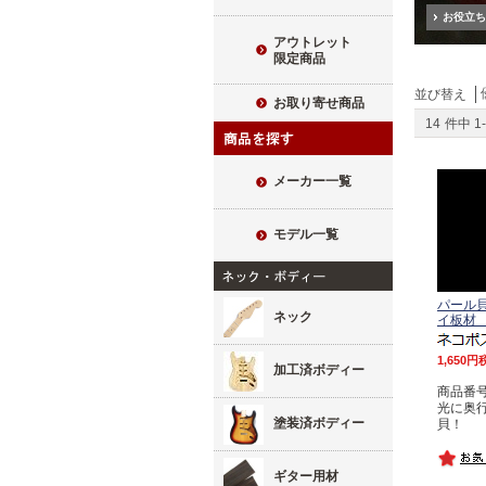
お役立ち
アウトレット
限定商品
並び替え
お取り寄せ商品
14
件中
1
-
メーカー一覧
モデル一覧
パール
ネック
イ板材 2
1,650
加工済ボディー
商品番号 
光に奥
塗装済ボディー
貝！
ギター用材