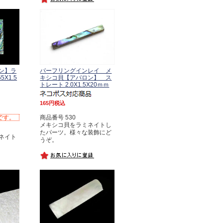
ン】ラ
パーフリングインレイ メ
X1.5
キシコ貝【アバロン】 ス
トレート 2.0X1.5X20ｍｍ
165
税込
です。
商品番号 530
メキシコ貝をラミネイトし
たパーツ。様々な装飾にど
ネイト
うぞ。