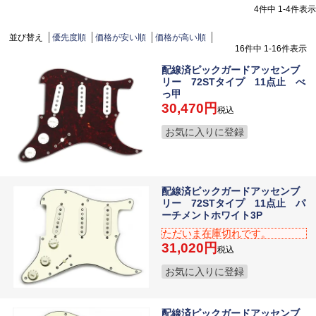
4
件中
1
-
4
件表示
並び替え
優先度順
価格が安い順
価格が高い順
16
件中
1
-
16
件表示
配線済ピックガードアッセンブ
リー 72STタイプ 11点止 べ
っ甲
30,470
税込
お気に入りに登録
配線済ピックガードアッセンブ
リー 72STタイプ 11点止 パ
ーチメントホワイト3P
ただいま在庫切れです。
31,020
税込
お気に入りに登録
配線済ピックガードアッセンブ