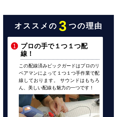
3
オススメの
つの理由
プロの手で１つ１つ配
線！
この配線済みピックガードはプロのリ
ペアマンによって１つ１つ手作業で配
線しております。 サウンドはもちろ
ん、美しい配線も魅力の一つです！