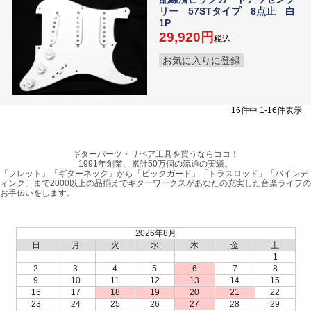
リー 57STタイプ 8点止 白
1P
29,920
税込
お気に入りに登録
16
件中
1
-
16
件表示
ギターパーツ・リペア工具を買うならココ！
1991年創業、累計50万個の流通の実績。
「フレット」「ギターネック」から「ピックガード」「トラスロッド」「バインデ
ィング」まで2000以上の品揃えでギターワークスがあなたの充実した音楽ライフの
お手伝いをします。
2026年8月
日
月
火
水
木
金
土
1
2
3
4
5
6
7
8
9
10
11
12
13
14
15
16
17
18
19
20
21
22
23
24
25
26
27
28
29