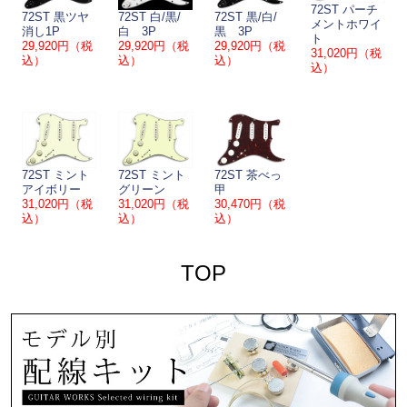
72ST パーチ
72ST 黒ツヤ
72ST 白/黒/
72ST 黒/白/
メントホワイ
消し1P
白 3P
黒 3P
ト
29,920円（税
29,920円（税
29,920円（税
31,020円（税
込）
込）
込）
込）
72ST ミント
72ST ミント
72ST 茶べっ
アイボリー
グリーン
甲
31,020円（税
31,020円（税
30,470円（税
込）
込）
込）
TOP