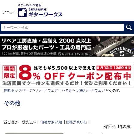
メニュー
通販トップページ
ハードウェア・パネル
定番ハードウェア
その他
その他
並び替え
優先度順
価格が安い順
価格が高い順
4
件中
1
-
4
件表示