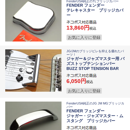
FenderUSA純正のTLブリッジカバー
FENDER フェンダー
テレキャスター ブリッジカバ
ー
13,860
税込
お気に入りに登録
JG/JMのブリッジビレを抑える優れたパ
ーツ！
ジャガー＆ジャズマスター用 バ
ズストップテンションバー
BUZZ STOP TENSION BAR
6,050
税込
お気に入りに登録
FenderUSA純正のJG JM MGブリッジカ
バー
FENDER フェンダー
ジャガー・ジャズマスター・ム
スタング ブリッジカバー