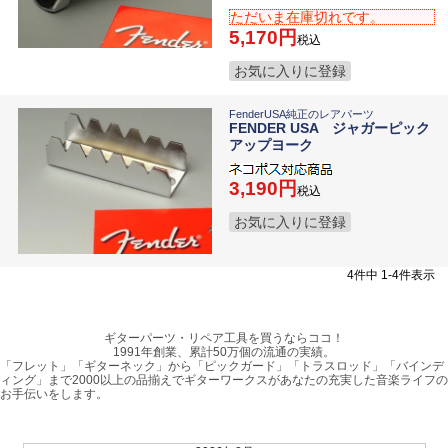
ただいま在庫切れです。
5,170
税込
お気に入りに登録
FenderUSA純正のレアパーツ
FENDER USA ジャガーピック
アップヨーク
3,190
税込
お気に入りに登録
4
件中
1
-
4
件表示
ギターパーツ・リペア工具を買うならココ！
1991年創業、累計50万個の流通の実績。
「フレット」「ギターネック」から「ピックガード」「トラスロッド」「バインデ
ィング」まで2000以上の品揃えでギターワークスがあなたの充実した音楽ライフの
お手伝いをします。