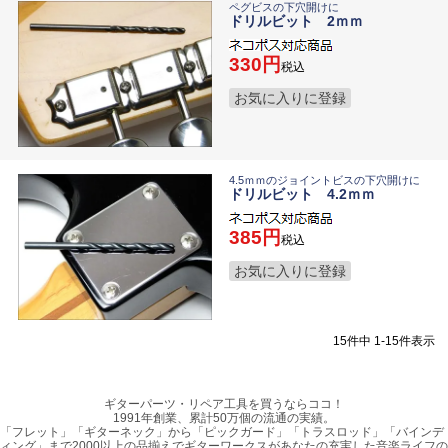
ペグビスの下穴開けに
ドリルビット 2ｍｍ
330
税込
お気に入りに登録
4.5ｍｍのジョイントビスの下穴開けに
ドリルビット 4.2ｍｍ
385
税込
お気に入りに登録
15
件中
1
-
15
件表示
ギターパーツ・リペア工具を買うならココ！
1991年創業、累計50万個の流通の実績。
「フレット」「ギターネック」から「ピックガード」「トラスロッド」「バインデ
ィング」まで2000以上の品揃えでギターワークスがあなたの充実した音楽ライフの