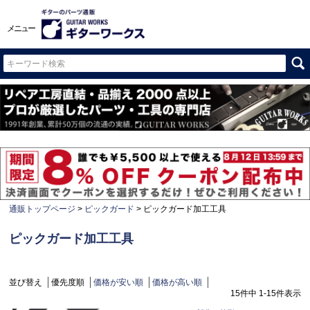
メニュー
通販トップページ
ピックガード
ピックガード加工工具
ピックガード加工工具
並び替え
優先度順
価格が安い順
価格が高い順
15
件中
1
-
15
件表示