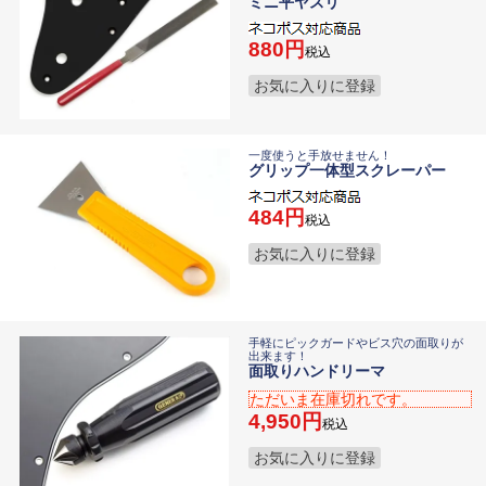
ミニ平ヤスリ
880
税込
お気に入りに登録
一度使うと手放せません！
グリップ一体型スクレーパー
484
税込
お気に入りに登録
手軽にピックガードやビス穴の面取りが
出来ます！
面取りハンドリーマ
ただいま在庫切れです。
4,950
税込
お気に入りに登録