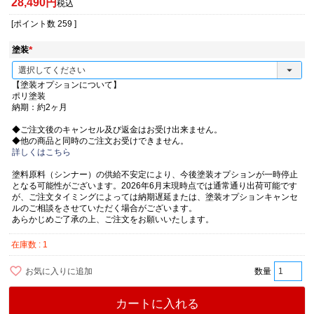
28,490
税込
[ポイント数
259
]
塗装
(
必
須
【塗装オプションについて】
)
ポリ塗装
納期：約2ヶ月
◆ご注文後のキャンセル及び返金はお受け出来ません。
◆他の商品と同時のご注文お受けできません。
詳しくはこちら
塗料原料（シンナー）の供給不安定により、今後塗装オプションが一時停止
となる可能性がございます。2026年6月末現時点では通常通り出荷可能です
が、ご注文タイミングによっては納期遅延または、塗装オプションキャンセ
ルのご相談をさせていただく場合がございます。
あらかじめご了承の上、ご注文をお願いいたします。
在庫数
1
お気に入りに追加
カートに入れる