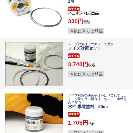
1M
330
税込
お気に入りに登録
ノイズ対策はこのキットで万全
ノイズ対策セット
3,740
税込
お気に入りに登録
ノイズ対策の決め手はやはりこれでしょ
う！少量で良い場合はこちら！ 水性な
ので安心
水性 導電塗料 50cc
1,705
税込
お気に入りに登録