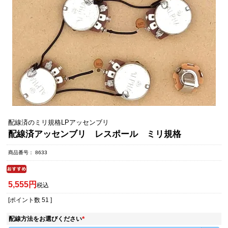
配線済のミリ規格LPアッセンブリ
配線済アッセンブリ レスポール ミリ規格
商品番号
8633
5,555
税込
[ポイント数
51
]
配線方法をお選びください
(