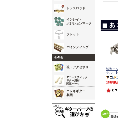
トラスロッド
インレイ・
ポジションマーク
フレット
バインディング
弦・アクセサリー
波型テ
ケル 1
アコースティック
ギター用材/
275
税
関連パーツ
エレキギター
製図