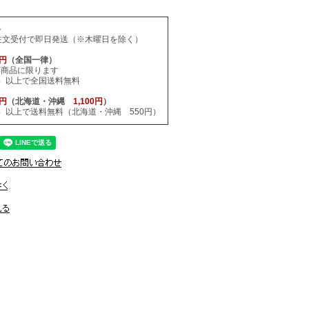
料
注文受付で即日発送（※木曜日を除く）
0円
（全国一律）
応商品に限ります
税込）以上で全国送料無料
0円
（北海道・沖縄
1,100円
）
税込）以上で送料無料（北海道・沖縄 550円）