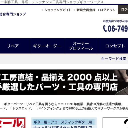
ター製作工具、修理、メンテナンス工具専門ショップギターワークス
ギターパーツ・リペア工具を買うならココ！1991年創業、累計50万個の流通の実績。
ード」「トラスロッド」「バインディング」まで2000以上の品揃えでギターワークスがあ