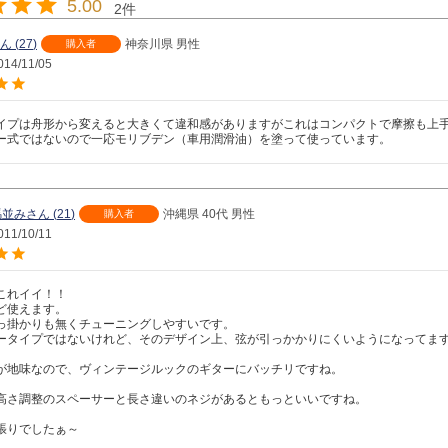
5.00
2
27
神奈川県
男性
購入者
014/11/05
イプは舟形から変えると大きくて違和感がありますがこれはコンパクトで摩擦も上手
ー式ではないので一応モリブデン（車用潤滑油）を塗って使っています。
馬並み
21
沖縄県
40代
男性
購入者
011/10/11
これイイ！！

ど使えます。

っ掛かりも無くチューニングしやすいです。

ータイプではないけれど、そのデザイン上、弦が引っかかりにくいようになってます
が地味なので、ヴィンテージルックのギターにバッチリですね。

高さ調整のスペーサーと長さ違いのネジがあるともっといいですね。
