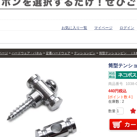
お気に入り一覧
マイページ
ログイン
ページ
ハードウェア・パネル
定番ハードウェア
テンションピン
筒型テンションピン （３
筒型テンショ
商品番号
1038-
440
税込
[ポイント数
4
]
在庫数
2