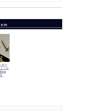
ェンダー
 ニッケ
ing
at】