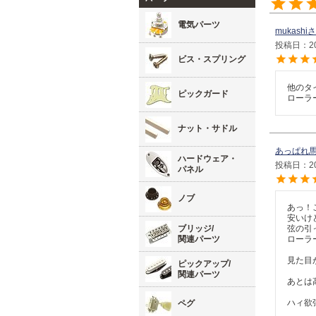
電気パーツ
mukashi
投稿日
2
ビス・スプリング
他のタ
ピックガード
ローラ
ナット・サドル
あっぱれ
ハードウェア・
投稿日
2
パネル
ノブ
あっ！
安いけ
ブリッジ/
弦の引
関連パーツ
ローラ
見た目
ピックアップ/
関連パーツ
あとは
ペグ