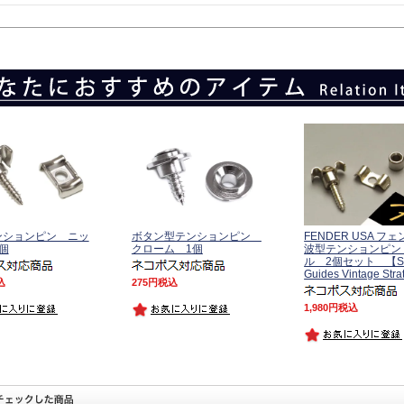
ンションピン ニッ
ボタン型テンションピン
FENDER USA フ
個
クローム 1個
波型テンションピン
ル 2個セット 【Str
Guides Vintage Str
込
275
税込
1,980
税込