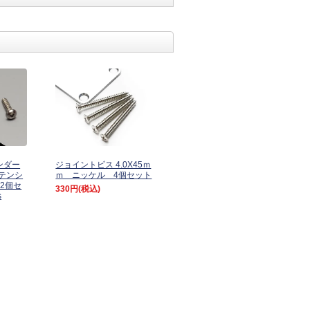
ェンダー
ジョイントビス 4.0X45ｍ
テンシ
ｍ ニッケル 4個セット
2個セ
330円
(税込)
s