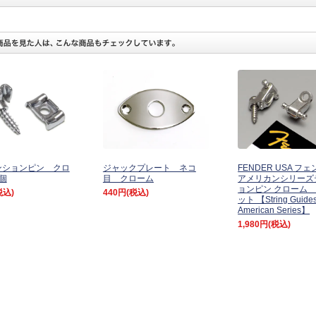
ンションピン クロ
ジャックプレート ネコ
FENDER USA フ
個
目 クローム
アメリカンシリーズ
ョンピン クローム 
税込)
440円
(税込)
ット 【String Guide
American Series】
1,980円
(税込)