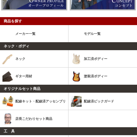
商品を探す
メーカー一覧
モデル一覧
ネック・ボディ
ネック
加工済ボディー
ギター用材
塗装済ボディー
オリジナルセット商品
配線キット・配線済アッセンブリ
配線済ピックガード
店長こだわりセット商品
工 具