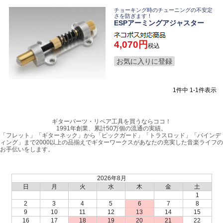
チョーキング時のチューニングの不安定
さを防ぎます！
ESPアーミングアジャスター
4,070
税込
お気に入りに登録
1
件中
1
-
1
件表示
ギターパーツ・リペア工具を買うならココ！
1991年創業、累計50万個の流通の実績。
「フレット」「ギターネック」から「ピックガード」「トラスロッド」「バインデ
ィング」まで2000以上の品揃えでギターワークスがあなたの充実した音楽ライフの
お手伝いをします。
2026年8月
日
月
火
水
木
金
土
1
2
3
4
5
6
7
8
9
10
11
12
13
14
15
16
17
18
19
20
21
22