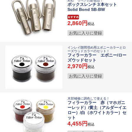
対応 リペアの必需品！
ボックスレンチ３本セット
Solid Bond SB-BW
2,860
税込
お気に入りに登録
インレイ隙間埋め用エボニーカラーとロ
ーズウッドカラーのセット！
フィラーカラー エボニー/ロー
ズウッドセット
2,970
税込
お気に入りに登録
木部補修に調色して使える！
フィラーカラー 赤（マホガニ
ーレッド）/黄土（アルダーイエ
ロー）/白（ホワイトカラー）セ
ット
4,455
税込