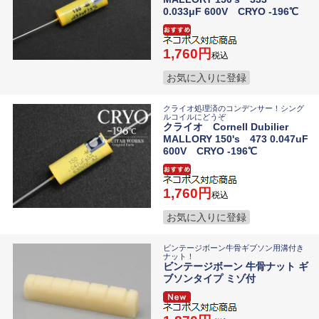
0.033μF 600V CRYO -196℃
1,760
税込
お気に入りに登録
クライオ処理済のコンデンサー！シング
ルコイルにどうぞ
クライオ Cornell Dubilier
MALLORY 150's 473 0.047uF
600V CRYO -196℃
1,760
税込
お気に入りに登録
ビンテージボーン牛骨ギブソン用溝付き
ナット！
ビンテージボーン 牛骨ナット ギ
ブソンタイプ ミゾ付