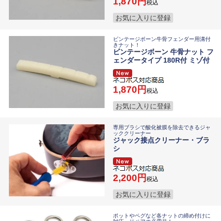
1,870
税込
お気に入りに登録
ビンテージボーン牛骨フェンダー用溝付
きナット！
ビンテージボーン 牛骨ナット フ
ェンダータイプ 180R付 ミゾ付
1,870
税込
お気に入りに登録
専用ブラシで酸化被膜を除去できるジャ
ッククリーナー
ジャック接点クリーナー・ブラ
シ
2,200
税込
お気に入りに登録
ポットやペグなど各ナットの締め付けに