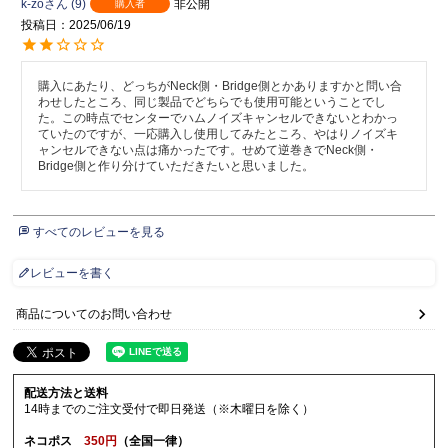
k-zo
9
非公開
購入者
投稿日
2025/06/19
購入にあたり、どっちがNeck側・Bridge側とかありますかと問い合
わせしたところ、同じ製品でどちらでも使用可能ということでし
た。この時点でセンターでハムノイズキャンセルできないとわかっ
ていたのですが、一応購入し使用してみたところ、やはりノイズキ
ャンセルできない点は痛かったです。せめて逆巻きでNeck側・
Bridge側と作り分けていただきたいと思いました。
すべてのレビューを見る
レビューを書く
商品についてのお問い合わせ
配送方法と送料
14時までのご注文受付で即日発送（※木曜日を除く）
ネコポス
350円
（全国一律）