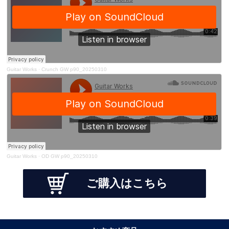
Guitar Works
·
Crunch GW p90_20250310
Guitar Works
·
OD GW p90_20250310
ご購入はこちら