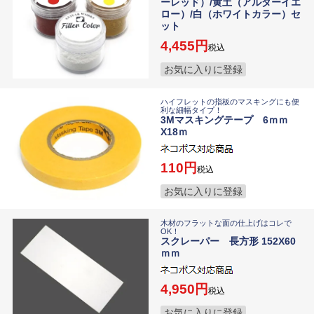
ーレッド）/黄土（アルダーイエ
ロー）/白（ホワイトカラー）セ
ット
4,455
税込
お気に入りに登録
ハイフレットの指板のマスキングにも便
利な細幅タイプ！
3Mマスキングテープ 6ｍｍ
X18ｍ
110
税込
お気に入りに登録
木材のフラットな面の仕上げはコレで
OK！
スクレーパー 長方形 152X60
ｍｍ
4,950
税込
お気に入りに登録