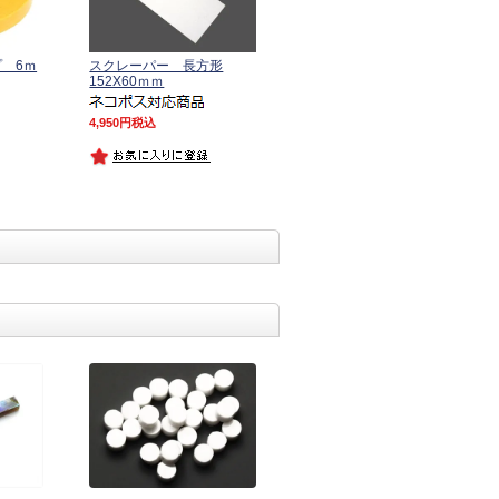
 6ｍ
スクレーパー 長方形
152X60ｍｍ
4,950
税込