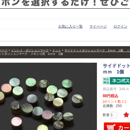
お気に入り一覧
マイページ
ログイン
ページ
インレイ・ポジションマーク
ドット
サイドドットポジションマーク 2ｍｍ 1個 （
ットポジションマーク メキシコ貝 2ｍｍ 1個
サイドドッ
ｍｍ 1個
商品番号
348-A
88
税込
[ポイント数
1
]
在庫数
250