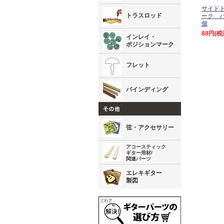
サイド
トラスロッド
ーク パ
個
88円
(税
インレイ・
ポジションマーク
フレット
バインディング
弦・アクセサリー
アコースティック
ギター用材/
関連パーツ
エレキギター
製図