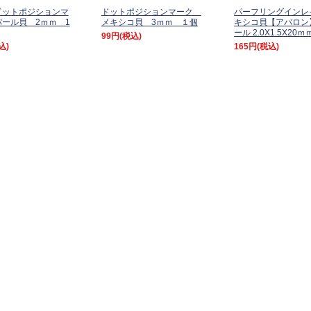
ドットポジションマ
ドットポジションマーク
パーフリングインレ
ール貝 2ｍｍ 1
メキシコ貝 3ｍｍ １個
キシコ貝【アバロン
ール 2.0X1.5X20ｍ
99円
(税込)
込)
165円
(税込)