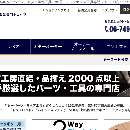
直結ギターパーツ、ギター製作工具、修理、メンテナンス工具専門ショップギターワ
ギターパーツ・リペア工具を買うならココ！1991年創業、累計50万個の流通の実績。
ード」「トラスロッド」「バインディング」まで2000以上の品揃えでギターワークスがあ