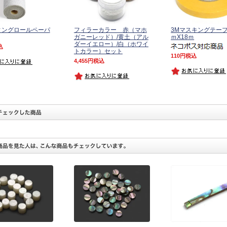
ィングロールペーパ
フィラーカラー 赤（マホ
3Mマスキングテープ
ガニーレッド）/黄土（アル
ｍX18ｍ
ダーイエロー）/白（ホワイ
込
トカラー）セット
110
税込
4,455
税込