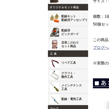
サイズ：
個数：1
配線キット
配線済アッセンブリ
50個セ
配線済
ピックガード
この商品
店長こだわり
セット商品
ブログへ
リペア工具
※実際の
クラフト・
製作工具
メインテナンス
工具
配線・電気工具