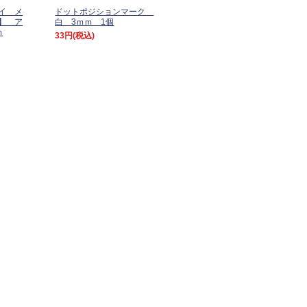
イ メ
ドットポジションマーク
】 ア
白 3ｍｍ 1個
ｍ
33円
(税込)