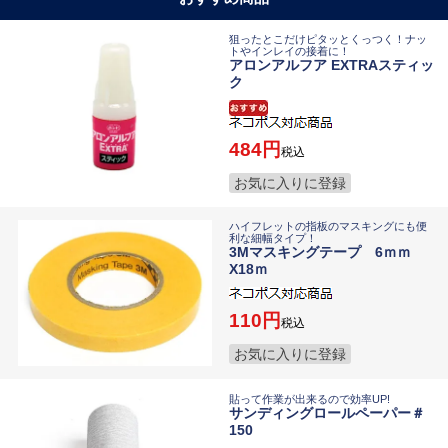
狙ったとこだけピタッとくっつく！ナッ
トやインレイの接着に！
アロンアルフア EXTRAスティッ
ク
484
税込
お気に入りに登録
ハイフレットの指板のマスキングにも便
利な細幅タイプ！
3Mマスキングテープ 6ｍｍ
X18ｍ
110
税込
お気に入りに登録
貼って作業が出来るので効率UP!
サンディングロールペーパー＃
150