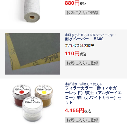
880
税込
お気に入りに登録
水研ぎが出来る＃600ペーパーです！
耐水ペーパー ＃600
110
税込
お気に入りに登録
木部補修に調色して使える！
フィラーカラー 赤（マホガニ
ーレッド）/黄土（アルダーイエ
ロー）/白（ホワイトカラー）セ
ット
4,455
税込
お気に入りに登録