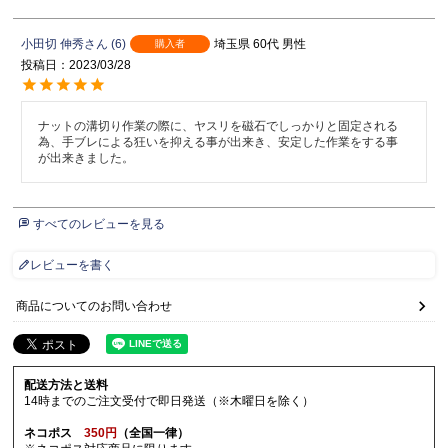
小田切 伸秀
6
埼玉県
60代
男性
購入者
投稿日
2023/03/28
ナットの溝切り作業の際に、ヤスリを磁石でしっかりと固定される
為、手ブレによる狂いを抑える事が出来き、安定した作業をする事
が出来きました。
すべてのレビューを見る
レビューを書く
商品についてのお問い合わせ
配送方法と送料
14時までのご注文受付で即日発送（※木曜日を除く）
ネコポス
350円
（全国一律）