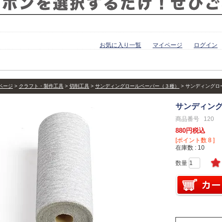
お気に入り一覧
マイページ
ログイン
ページ
クラフト・製作工具
切削工具
サンディングロールペーパー（３種）
サンディングロ
サンディング
商品番号
120
880
税込
[ポイント数
8
]
在庫数
10