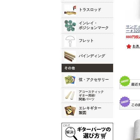
トラスロッド
インレイ・
サンデ
ポジションマーク
ー＃320
880
税
フレット
バインディング
弦・アクセサリー
アコースティック
ギター用材/
関連パーツ
エレキギター
製図