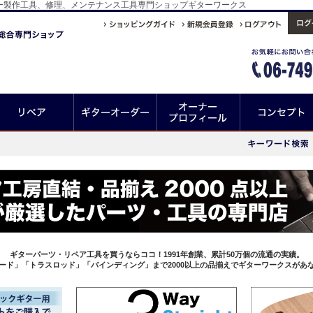
ー製作工具、修理、メンテナンス工具専門ショップギターワークス
ギターパーツ・リペア工具を買うならココ！1991年創業、累計50万個の流通の実績。
ード」「トラスロッド」「バインディング」まで2000以上の品揃えでギターワークスがあ