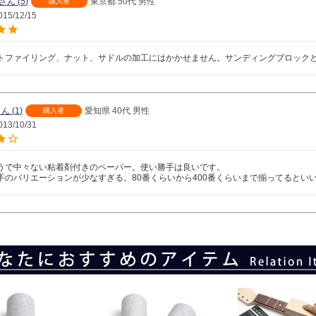
5
東京都
50代
男性
購入者
015/12/15
トファイリング、ナット、サドルの加工にはかかせません。サンディングブロック
1
愛知県
40代
男性
購入者
013/10/31
うで中々ない粘着剤付きのペーパー。使い勝手は良いです。

手のバリエーションが少なすぎる。80番くらいから400番くらいまで揃ってるとい