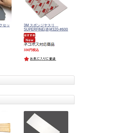
クセッ
3M スポンジヤスリ
SUPERFINE(赤)#320-#600
330
税込