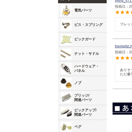
flying_v71
投稿日
2
電気パーツ
フレッ
ビス・スプリング
ピックガード
travispitz
投稿日
2
ナット・サドル
ハードウェア・
ありそ
パネル
ただ番
ノブ
ブリッジ/
関連パーツ
ピックアップ/
関連パーツ
ペグ