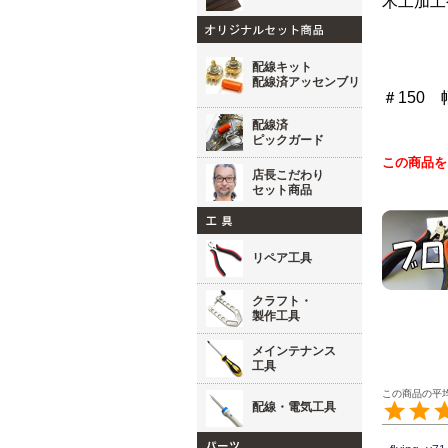
木工加工
配線キット
配線済アッセンブリ
＃150 
配線済
ピックガード
この商品を
店長こだわり
セット商品
リペア工具
クラフト・
製作工具
メインテナンス
工具
配線・電気工具