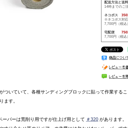
配送方法と送
14時までのご
ネコポス
35
※ネコポス対
7,700円（
宅配便
75
7,700円（
がついていて、各種サンディングブロックに貼って作業するこ
ります。
のペーパーは荒削り用ですが仕上げ用として
＃320
があります。