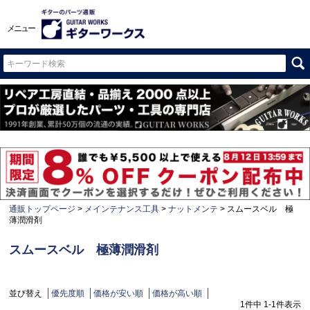
メニュー
通販トップページ
メインテナンス工具
ナットメンテ
スムースベル 極
薄潤滑剤
スムースベル 極薄潤滑剤
並び替え
優先度順
価格が安い順
価格が高い順
1
件中
1
-
1
件表示