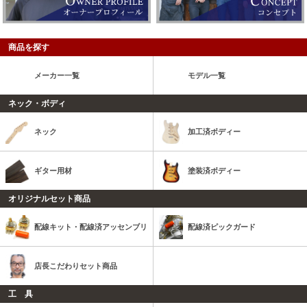
商品を探す
メーカー一覧
モデル一覧
ネック・ボディ
ネック
加工済ボディー
ギター用材
塗装済ボディー
オリジナルセット商品
配線キット・配線済アッセンブリ
配線済ピックガード
店長こだわりセット商品
工 具