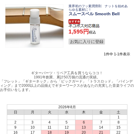
業界初のフッ素潤滑剤 ナットを始めあ
らゆる素材に！
スムースベル Smooth Bell
1,595
税込
お気に入りに登録
1
件中
1
-
1
件表示
ギターパーツ・リペア工具を買うならココ！
1991年創業、累計50万個の流通の実績。
「フレット」「ギターネック」から「ピックガード」「トラスロッド」「バインデ
ィング」まで2000以上の品揃えでギターワークスがあなたの充実した音楽ライフの
お手伝いをします。
2026年8月
日
月
火
水
木
金
土
1
2
3
4
5
6
7
8
9
10
11
12
13
14
15
16
17
18
19
20
21
22