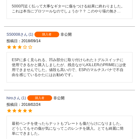
5000円近く払って大事なギターに傷をつける結果に終わりました。
これは本当にプロツールなのでしょうか？？ このやり場の無さ…
SS0008
1
非公開
購入者
投稿日
2018/09/14
ESPに多く見られる、凹み部分に取り付けられたトグルスイッチに
使用できるかと購入しましたが、残念ながらKILLERのPRIMEには使
用できませんでした。値段も高いので、ESPのマルチスパナで不自
由を感じているかたにはお勧めです。
hiro
1
非公開
購入者
投稿日
2018/02/24
最初ペンチを使ったらナットもプレートも傷だらけになりました。
どうしてもその傷が気になってこのレンチを購入。とても綺麗に簡