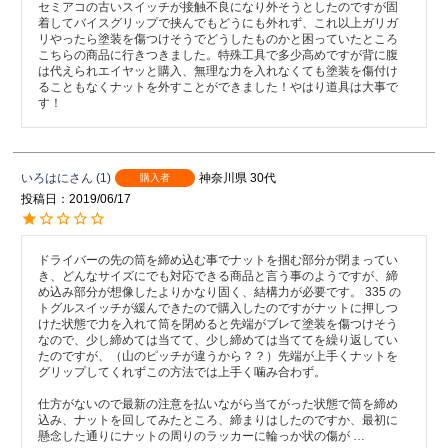
セミアコの古いスイッチが接触不良になり外そうとしたのですが固
着してバイスグリップで挟んでもどうにも外れず、これ以上ガリガ
リやったら塗装を傷つけそうでどうしたものかと困っていたところ
こちらの商品に行きつきました。特殊工具で多少高めですが背に腹
は代えられエイヤッと購入、無理な力を入れなくても塗装を傷付け
ることもなくナットを外すことができました！やはり道具は大事で
す！
いろはに
1
神奈川県
30代
購入者
投稿日
2019/06/17
ドライバーの先の筒を締め込む事でナットを掴む部分が閉まってい
き、どんなサイズにでも対応できる商品と言う事のようですが、締
め込み部分が想像したよりかなり固く、結構力が必要です。 335 の
トグルスイッチが緩んできたので購入したのですがナットに押しつ
けた状態で力を入れて筒を閉めると先端がブレて塗装を傷つけそう
なので、少し締めては当てて、少し締めては当ててを繰り返してい
たのですが、（山のピッチが違うから？？）先端が上手くナットを
グリップしてくれずこの方法では上手く噛み合わず。

仕方がないので最新の注意を払いながら当てがった状態で筒を締め
込み、ナットを回してみたところ、締まりはしたのですか、最初に
懸念した通りにナットの周りのラッカーに輪っか状の傷が … 
