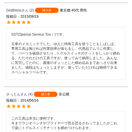
Godbless
2
東京都
40代
男性
購入者
投稿日
2015/09/19
SST(Special Service Tooｌ)です。

元車のメカニックでした。ゆえに特殊工具を使うこともしばしば。
専用工具は無ければ作業効率が落ちるし、代用品でムリに作業し
て、パーツを破損させたり...トグルスイッチのナットをしっかり締め
る。ただそれだけの工具ですが、使ってみて納得しました。あんな
に苦労してたのに、最後のギュッとした締め込みまであっさり出来
ました。値段はちょっとしますが、使っていただければ納得できる
スペシャルツールです。
さっとん
4
非公開
購入者
投稿日
2014/06/16
この工具は本当に便利です。

今までラジオペンチやプライヤーで恐る恐るさわってましたがこれ
で楽にトグルスイッチナットを締めつけられます。