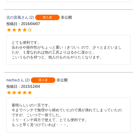
北の音風
2
非公開
購入者
投稿日
2016/04/07
とても便利です。

合わせや操作性がちょっと重い（きつい）ので、少々とまどいまし
たが、１度なれれば他の工具よりはるかに楽かと。

こいうものを持つと、他人のものもやりたくなります。
nacha
2
非公開
購入者
投稿日
2015/12/04
素晴らしいの一言です。

今までペンチで無理やり締めていたので溝が潰れてしまっていたの
ですが、こいつで一発でした。

ミリ・インチ両方で使えて、とても便利です。

もっと早く見つけていれば・・・。