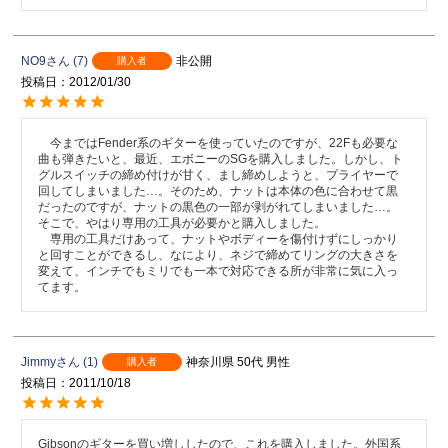
NO9
7
非公開
購入者
投稿日
2012/01/30
　今まではFender系のギターを使っていたのですが、22Fも必要な
曲も弾きたいと、最近、エボニーのSGを購入しました。しかし、ト
グルスイッチの締め付けが甘く、まし締めしようと、プライヤーで
回してしまいました…。そのため、ナットは本体の色に合わせて黒
だったのですが、ナットの黒色の一部が剥がれてしまいました…。
そこで、やはり専用の工具が必要かと購入しました。

　専用の工具だけあって、ナットやボディーを傷付けずにしっかり
と回すことができるし、なにより、ネジで締めてリングの大きさを
変えて、インチでもミリでも一本で対応できる所が非常に気に入っ
てます。
Jimmy
1
神奈川県
50代
男性
購入者
投稿日
2011/10/18
Gibsonのギターを買い増ししたので、これを購入しました。外国系