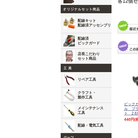
各12個セ
配線キット
配線済アッセンブリ
配線済
ピックガード
店長こだわり
セット商品
リペア工具
クラフト・
製作工具
ピック
メインテナンス
ル ブラ
工具
ト 2.6
440円
(
配線・電気工具