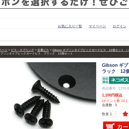
お気に入り一覧
マイページ
ログイン
ページ
ビス・スプリング
定番ビス
Gibson ギブソンタイプピックガードビス 12個セット （
n ギブソンタイプピックガードビス ブラック 12個セット
Gibson
ラック 12
商品番号
1155-
1,100
税込
[ポイント数
10
]
在庫数
3