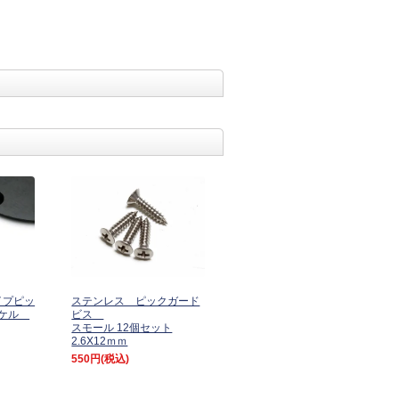
タイプピッ
ステンレス ピックガード
ッケル
ビス
スモール 12個セット
2.6X12ｍｍ
550円
(税込)