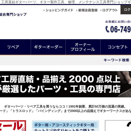
ココ！工房直結ギターパーツ、ギター製作工具、修理、メンテナンス工具専門ショップ
ギターパーツ・リペア工具を買うならココ！1991年創業、累計50万個の流通の実績。
ード」「トラスロッド」「バインディング」まで2000以上の品揃えでギターワークスがあ