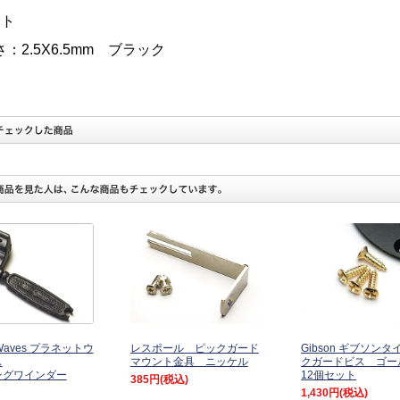
ット
：2.5X6.5mm ブラック
t Waves プラネットウ
レスポール ピックガード
Gibson ギブソン
ス
マウント金具 ニッケル
クガードビス ゴ
ングワインダー
12個セット
385円
(税込)
1,430円
(税込)