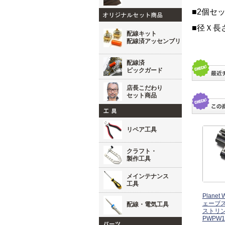
■2個セ
■径Ｘ長さ
配線キット
配線済アッセンブリ
配線済
ピックガード
店長こだわり
セット商品
リペア工具
クラフト・
製作工具
メインテナンス
工具
Plane
ェーブ
配線・電気工具
ストリ
PWPW1