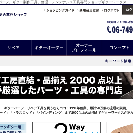
ーパーツ、ギター製作工具、修理、メンテナンス工具専門ショップギターワークス
ギターパーツ・リペア工具を買うならココ！1991年創業、累計50万個の流通の実績。
ード」「トラスロッド」「バインディング」まで2000以上の品揃えでギターワークスがあ