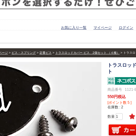
お気に入り一覧
マイページ
ログイン
ページ
ビス・スプリング
定番ビス
トラスロッドカバー ビス 2個セット （４種）
トラスロ
トラスロッド
ト
商品番号
1121-
550
税込
[ポイント数
5
]
在庫数
2