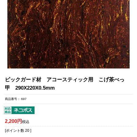
ピックガード材 アコースティック用 こげ茶べっ
甲 290X220X0.5mm
商品番号
697
2,200
税込
[ポイント数
20
]