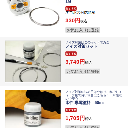
1M
330
税込
お気に入りに登録
ノイズ対策はこのキットで万全
ノイズ対策セット
3,740
税込
お気に入りに登録
ノイズ対策の決め手はやはりこれでしょ
う！少量で良い場合はこちら！ 水性な
ので安心
水性 導電塗料 50cc
1,705
税込
お気に入りに登録