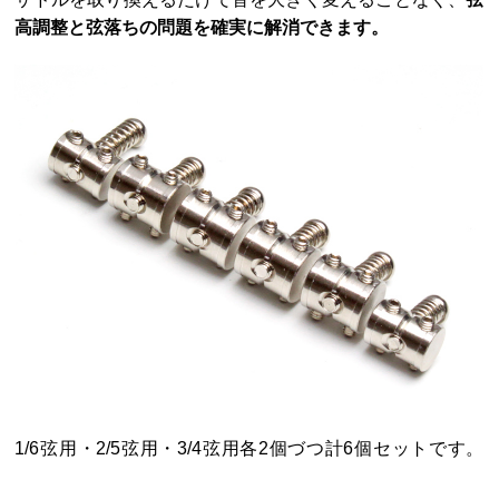
高調整と弦落ちの問題を確実に解消できます。
1/6弦用・2/5弦用・3/4弦用各2個づつ計6個セットです。