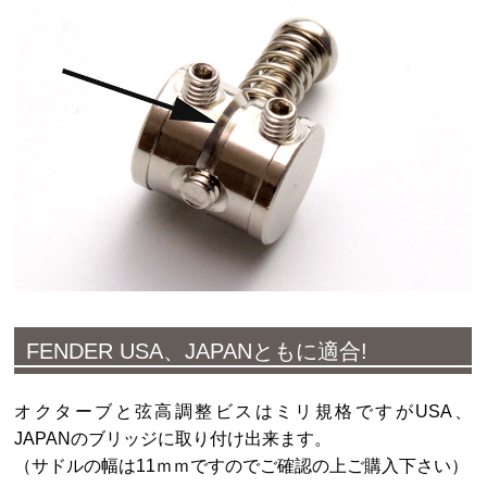
FENDER USA、JAPANともに適合!
オクターブと弦高調整ビスはミリ規格ですがUSA、
JAPANのブリッジに取り付け出来ます。
（サドルの幅は11ｍｍですのでご確認の上ご購入下さい）