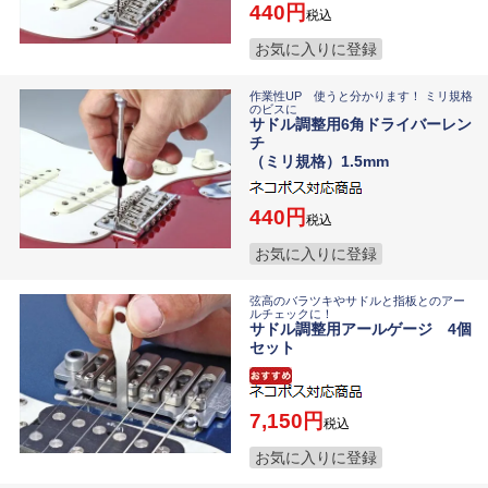
440
税込
お気に入りに登録
作業性UP 使うと分かります！ ミリ規格
のビスに
サドル調整用6角ドライバーレン
チ
（ミリ規格）1.5mm
440
税込
お気に入りに登録
弦高のバラツキやサドルと指板とのアー
ルチェックに！
サドル調整用アールゲージ 4個
セット
7,150
税込
お気に入りに登録