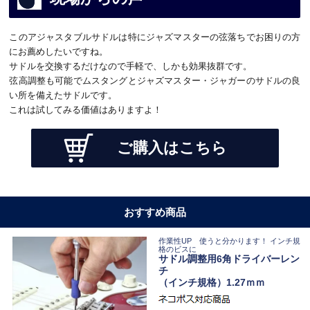
このアジャスタブルサドルは特にジャズマスターの弦落ちでお困りの方
にお薦めしたいですね。
サドルを交換するだけなので手軽で、しかも効果抜群です。
弦高調整も可能でムスタングとジャズマスター・ジャガーのサドルの良
い所を備えたサドルです。
これは試してみる価値はありますよ！
ご購入はこちら
おすすめ商品
作業性UP 使うと分かります！ インチ規
格のビスに
サドル調整用6角ドライバーレン
チ
（インチ規格）1.27ｍｍ