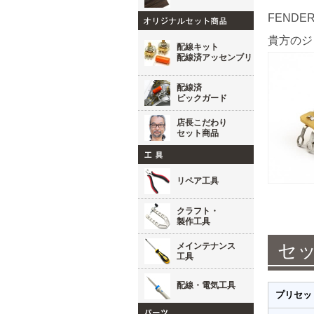
FEND
貴方のジ
配線キット
配線済アッセンブリ
配線済
ピックガード
店長こだわり
セット商品
リペア工具
クラフト・
製作工具
セ
メインテナンス
工具
配線・電気工具
プリセッ