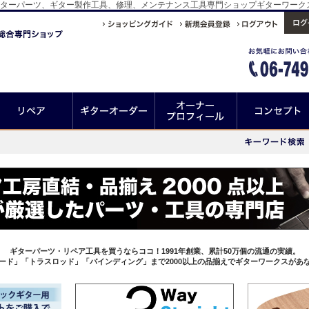
ギターパーツ、ギター製作工具、修理、メンテナンス工具専門ショップギターワーク
ギターパーツ・リペア工具を買うならココ！1991年創業、累計50万個の流通の実績。
ード」「トラスロッド」「バインディング」まで2000以上の品揃えでギターワークスがあ