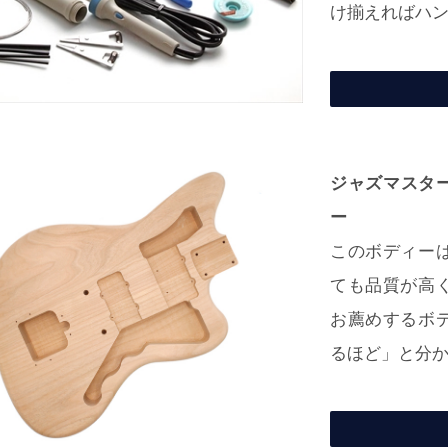
け揃えればハ
ジャズマスター
ー
このボディー
ても品質が高
お薦めするボ
るほど」と分