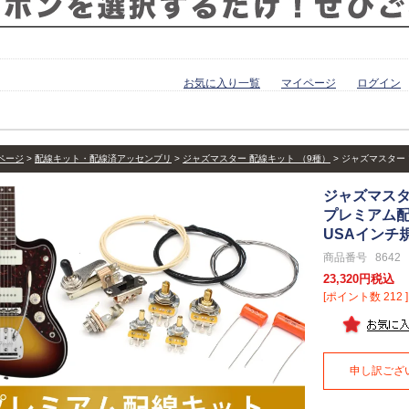
お気に入り一覧
マイページ
ログイン
ページ
配線キット・配線済アッセンブリ
ジャズマスター 配線キット （9種）
ジャズマスター
ジャズマス
プレミアム
USAインチ
商品番号
8642
23,320
税込
[ポイント数
212
]
申し訳ござ