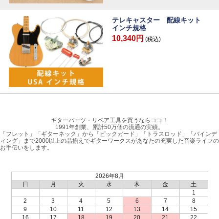
テレキャスター 配線キット
インチ規格
10,340円
(税込)
ギターパーツ・リペア工具を買うならココ！
1991年創業、累計50万個の流通の実績。
「フレット」「ギターネック」から「ピックガード」「トラスロッド」「バインデ
ィング」まで2000以上の品揃えでギターワークスがあなたの充実した音楽ライフの
お手伝いをします。
2026年8月
日
月
火
水
木
金
土
1
2
3
4
5
6
7
8
9
10
11
12
13
14
15
16
17
18
19
20
21
22