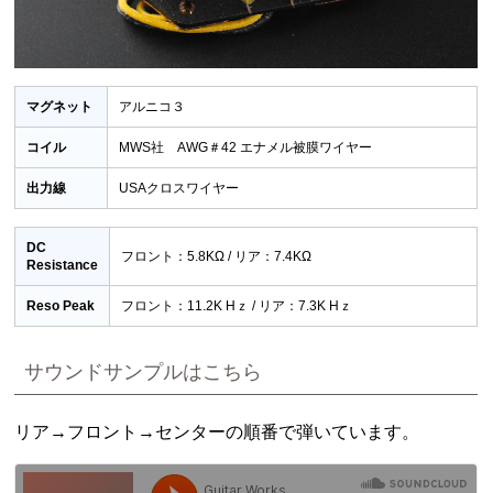
マグネット
アルニコ３
コイル
MWS社 AWG＃42 エナメル被膜ワイヤー
出力線
USAクロスワイヤー
DC
フロント：5.8KΩ / リア：7.4KΩ
Resistance
Reso Peak
フロント：11.2K Hｚ / リア：7.3K Hｚ
サウンドサンプルはこちら
リア→フロント→センターの順番で弾いています。