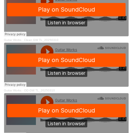
Guitar Works
·
Clean GW TL_20250310
Guitar Works
·
OD GW TL_20250310