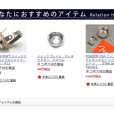
HCRAFT スイッチク
ジャックプレート テレキ
FENDER USA フ
 モノラルジャック
ャスター クローム
テレキャスター ジ
 ＃11
レート 【Tele Ja
Ferrule】
440
税込
込
2,420
税込