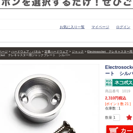
お気に入り一覧
マイページ
ログイン
ページ
ハードウェア・パネル
定番ハードウェア
ジャック
Electrosocket テレキャス
rosocket テレキャスター用ジャックプレート シルバー
Electro
ート シル
商品番号
1019
2,310
税込
[ポイント数
21
]
在庫数
1