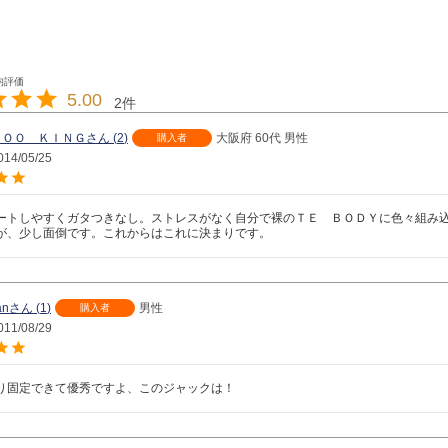
5.00
2
ＢＯＯ ＫＩＮＧ
2
大阪府
60代
男性
購入者
014/05/25
ートしやすくガタつきなし。ストレスがなく自分で裸のＴＥ　ＢＯＤＹに色々組み
が、少し面倒です。これからはこれに決まりです。
an
1
男性
購入者
011/08/29
り固定できて優秀ですよ、このジャックは！