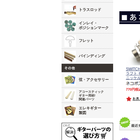
トラスロッド
インレイ・
ポジションマーク
フレット
バインディング
SWITC
ラフト
ニッケル
弦・アクセサリー
770
税
アコースティック
ギター用材/
関連パーツ
エレキギター
製図