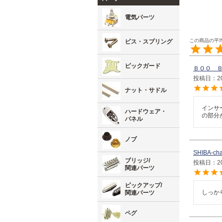
電気パーツ
ビス・スプリング
ピックガード
ＢＯＯ 
投稿日
2
ナット・サドル
インサ
ハードウェア・
の部分
パネル
ノブ
SHIBA-ch
ブリッジ/
投稿日
2
関連パーツ
ピックアップ/
しっか
関連パーツ
ペグ