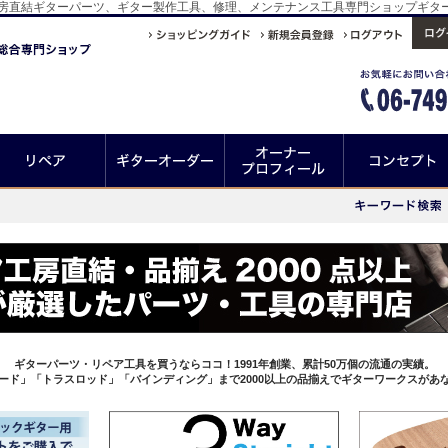
ココ！工房直結ギターパーツ、ギター製作工具、修理、メンテナンス工具専門ショップギタ
ギターパーツ・リペア工具を買うならココ！1991年創業、累計50万個の流通の実績。
ード」「トラスロッド」「バインディング」まで2000以上の品揃えでギターワークスがあ