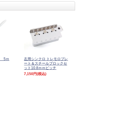
 5ｍ
左用シンクロ トレモロプレ
ート＆スチールブロックセ
ット10.8ｍｍピッチ
7,150円
(税込)