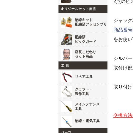
2点のビ
配線キット
ジャック
配線済アッセンブリ
商品番号
配線済
をお使い
ピックガード
店長こだわり
セット商品
シルバー
取付け部
リペア工具
取り付け
クラフト・
製作工具
メインテナンス
工具
交換方法
配線・電気工具