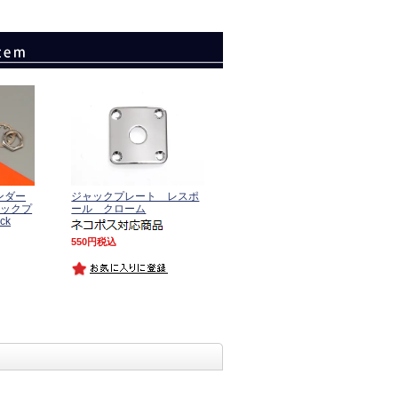
ェンダー
ジャックプレート レスポ
ャックプ
ール クローム
ck
550
税込