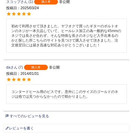
スコップ
1
非公開
購入者
投稿日
2025/03/24
初めて利用させて頂きました、ヤフオクで買ったギターのボルトオ
ンのネジが一本欠品していて、ヒールレス加工の為一般的な45mmの
ネジでは長さが合わず、そんな特殊な長さのネジなど入手出来るの
かと探した所こちらのサイトを見つけて購入させて頂きました、注
文後翌日には届き迅速な対応ありがとうございました！
da
7
非公開
購入者
投稿日
2014/01/31
コンタードヒール用のビスです。意外にこのサイズのゴールドのネ
ジは他では見つからなかったので助かりました。
すべてのレビューを見る
レビューを書く