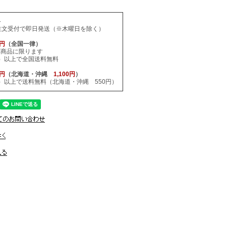
料
注文受付で即日発送（※木曜日を除く）
0円
（全国一律）
応商品に限ります
税込）以上で全国送料無料
0円
（北海道・沖縄
1,100円
）
税込）以上で送料無料（北海道・沖縄 550円）