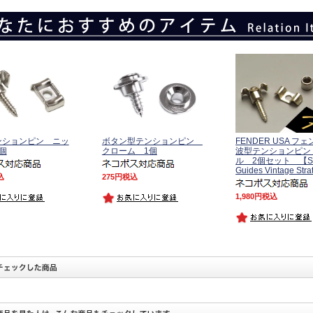
ンションピン ニッ
ボタン型テンションピン
FENDER USA フ
個
クローム 1個
波型テンションピン
ル 2個セット 【Str
Guides Vintage Str
込
275
税込
1,980
税込