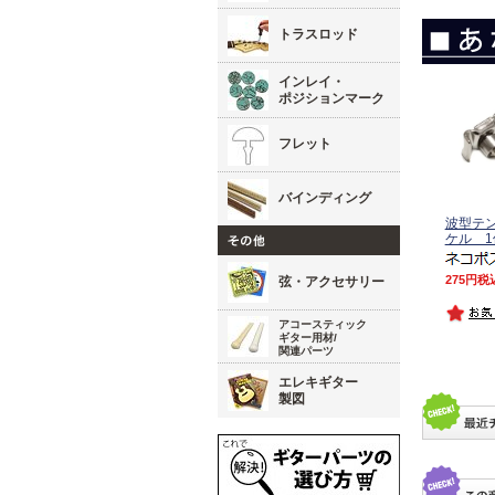
トラスロッド
インレイ・
ポジションマーク
フレット
バインディング
波型テ
ケル 1
275
税
弦・アクセサリー
アコースティック
ギター用材/
関連パーツ
エレキギター
製図