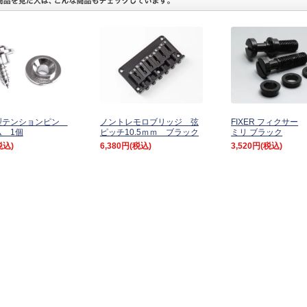
型テンションピン
ノントレモロブリッジ 弦
FIXER フィクサー
 1個
ピッチ10.5ｍｍ ブラック
ミリ ブラック
税込)
6,380円
(税込)
3,520円
(税込)