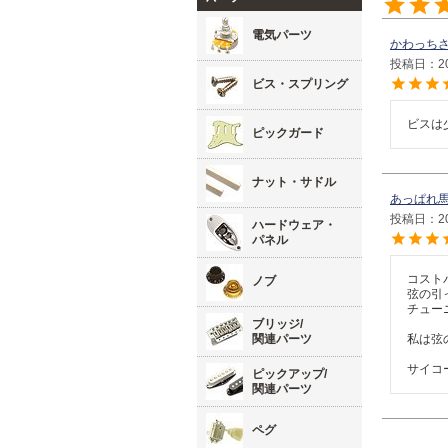
電気パーツ
かわっち
投稿日
2
ビス・スプリング
ビスは
ピックガード
ナット・サドル
あっぱれ
投稿日
2
ハードウェア・
パネル
コスト
ノブ
弦の引
チュー
ブリッジ/
関連パーツ
私は弦
サイコ
ピックアップ/
関連パーツ
ペグ