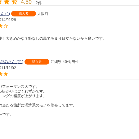
4.50
2
4
大阪府
購入者
014/01/29
少し大きめかな？艶なしの黒であまり目立たないから良いです。
馬並み
21
沖縄県
40代
男性
購入者
011/11/02
パフォーマンス大です。

っ掛かりはごくわずかです。

ニングの精度が上がります。

の当たる箇所に潤滑系のモノを塗布してます。

ーです。