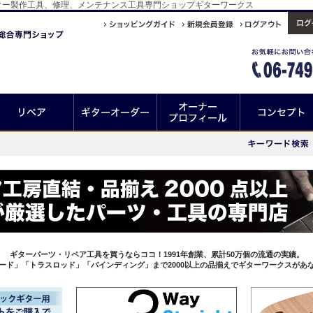
ター製作工具、修理、メンテナンス工具専門ショップギターワークス
ギターパーツ・リペア工具を買うならココ！1991年創業、累計50万個の流通の実績。
ード」「トラスロッド」「バインディング」まで2000以上の品揃えでギターワークスがあ