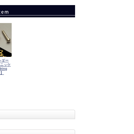
ェンダー
 ニッケ
ing
at】