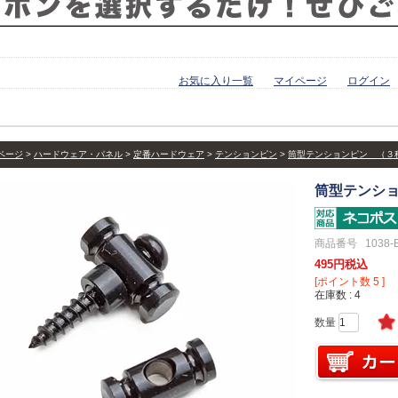
お気に入り一覧
マイページ
ログイン
ページ
ハードウェア・パネル
定番ハードウェア
テンションピン
筒型テンションピン （３
筒型テンショ
商品番号
1038-
495
税込
[ポイント数
5
]
在庫数
4