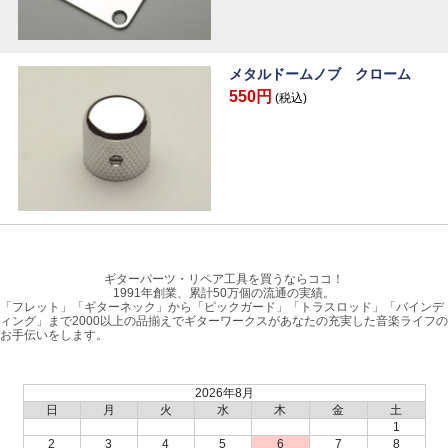
メタルドームノブ クローム
550円
(税込)
ギターパーツ・リペア工具を買うならココ！
1991年創業、累計50万個の流通の実績。
「フレット」「ギターネック」から「ピックガード」「トラスロッド」「バインデ
ィング」まで2000以上の品揃えでギターワークスがあなたの充実した音楽ライフの
お手伝いをします。
2026年8月
日
月
火
水
木
金
土
1
2
3
4
5
6
7
8